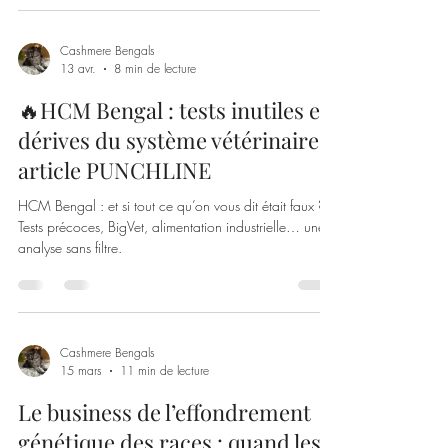
diversité génétique, à la consanguinité structurelle et à
la préservation de la santé des lignées.
Cashmere Bengals
13 avr.
8 min de lecture
🔥HCM Bengal : tests inutiles et
dérives du système vétérinaire -
article PUNCHLINE
HCM Bengal : et si tout ce qu’on vous dit était faux ?
Tests précoces, BigVet, alimentation industrielle… une
analyse sans filtre.
Cashmere Bengals
15 mars
11 min de lecture