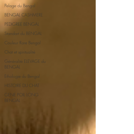
Pelage du Bengal
BENGAL CASHMERE
PEDIGREE BENGAL
Standart du BENGAL
Couleur Rare Bengal
Chat et spiritualité
Généralité ELEVAGE du
BENGAL
Ethologie du Bengal
HISTOIRE DU CHAT
GENE POIL LONG
BENGAL