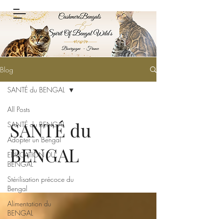
Blog
SANTÉ du BENGAL
All Posts
SANTÉ du
SANTÉ du BENGAL
Adopter un Bengal
BENGAL
EDUCATION DU
BENGAL
Stérilisation précoce du
Bengal
Alimentation du
BENGAL