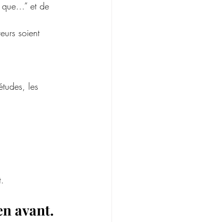
t que…” et de 
eurs soient 
études, les 
t.
en avant.