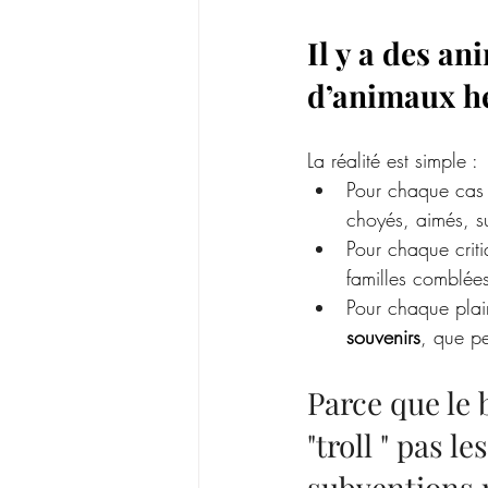
Il y a des a
d’animaux he
La réalité est simple :
Pour chaque cas d
choyés, aimés, su
Pour chaque critiq
familles comblée
Pour chaque plain
souvenirs
, que p
Parce que le 
"troll " pas l
subventions p