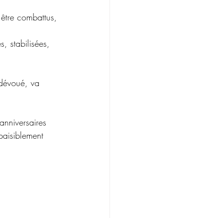
 être combattus, 
, stabilisées, 
 dévoué, va 
nniversaires 
paisiblement 