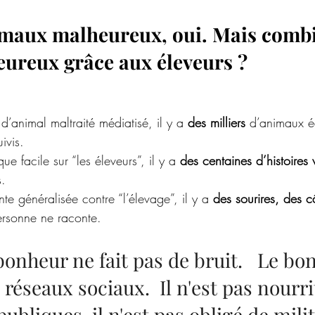
nimaux malheureux, oui. Mais comb
ureux grâce aux éleveurs ?
’animal maltraité médiatisé, il y a 
des milliers
 d’animaux éq
ivis.
ue facile sur “les éleveurs”, il y a 
des centaines d’histoires 
s.
te généralisée contre “l’élevage”, il y a 
des sourires, des c
ersonne ne raconte.
bonheur ne fait pas de bruit.   Le bo
es réseaux sociaux.  Il n'est pas nourri
ubliques, il n'est pas obligé de mili