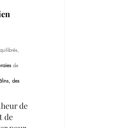
ien 
uilibrés, 
vraies
 de 
âlins, des 
nheur de 
t de 
ter pour 