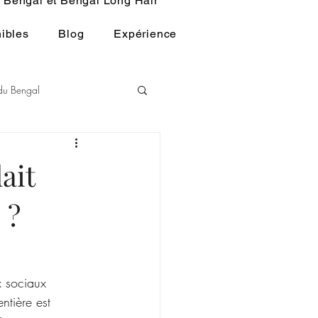
Bengal et Bengal Long Hair
ibles
Blog
Expérience
 du Bengal
andart du BENGAL
lait
 ?
HISTOIRE DU CHAT
x sociaux 
ntière est 