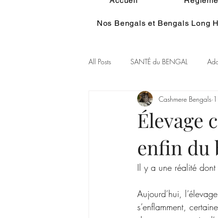
Accueil
Réglemen
Nos Bengals et Bengals Long H
All Posts
SANTÉ du BENGAL
Ado
Cashmere Bengals
1
Alimentation du BENGAL
Pelage
Élevage ca
enfin du
Couleur Rare Bengal
Chat et spir
Il y a une réalité do
GENE POIL LONG BENGAL
Aujourd’hui, l’élevage
s’enflamment, certaine