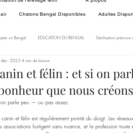
tation de l'élevage félin
À propos
air
Chatons Bengal Disponibles
Adultes Dispon
pter un Bengal
EDUCATION DU BENGAL
Stérilisation précoce
 déc. 2025
4 min de lecture
 du Bengal
BENGAL CASHMERE
PEDIGREE BENGAL
St
nin et félin : et si on par
 bonheur que nous créons
itualité
Généralité ELEVAGE du BENGAL
Ethologie du Bengal
nt on parle peu — ou pas assez.
 canin et félin est régulièrement pointé du doigt. Les réseau
s associations fustigent sans nuance, et la profession toute e