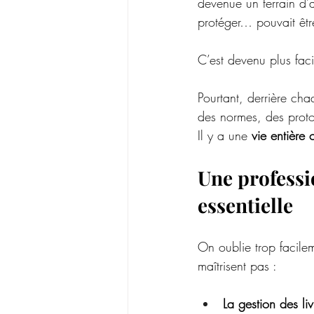
devenue un terrain d’a
protéger… pouvait êtr
C’est devenu plus fac
Pourtant, derrière cha
des normes, des proto
Il
 y a une 
vie entière
Une professi
essentielle
On oublie trop facile
maîtrisent pas :
La gestion des liv