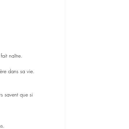
ait naître.
ère dans sa vie.
rs savent que si 
ns.