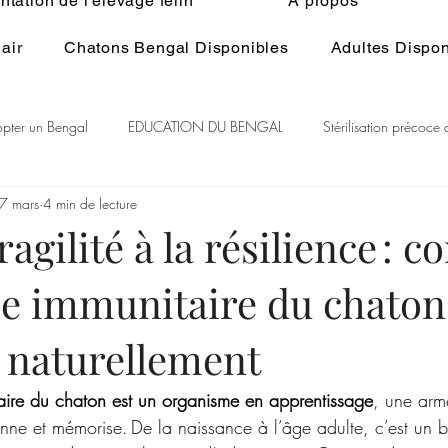
tation de l'élevage félin
À propos
air
Chatons Bengal Disponibles
Adultes Dispon
pter un Bengal
EDUCATION DU BENGAL
Stérilisation précoce
7 mars
4 min de lecture
 du Bengal
BENGAL CASHMERE
PEDIGREE BENGAL
St
fragilité à la résilience :
me immunitaire du chaton
itualité
Généralité ELEVAGE du BENGAL
Ethologie du Bengal
t naturellement
aire du chaton est un organisme en apprentissage
, une arm
nne et mémorise. De la naissance à l’âge adulte, c’est un ba