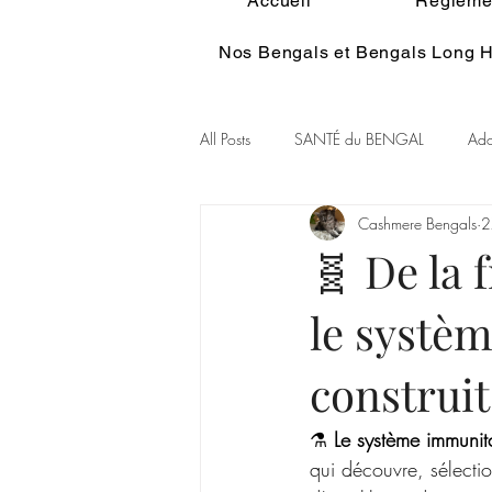
Accueil
Réglemen
Nos Bengals et Bengals Long H
All Posts
SANTÉ du BENGAL
Ado
Cashmere Bengals
2
Alimentation du BENGAL
Pelage
🧬 De la 
le systè
Couleur Rare Bengal
Chat et spir
construi
GENE POIL LONG BENGAL
⚗️ 
Le système immunit
qui découvre, sélectio