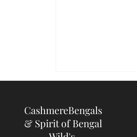
CashmereBengals
& Spirit of Bengal
✨ Cashmere Bengal : Mythe
Wild's