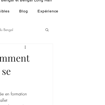
Bengal et Bengal Long Hair
ibles
Blog
Expérience
 du Bengal
andart du BENGAL
 comment
 se
HISTOIRE DU CHAT
ée en formation 
llet 