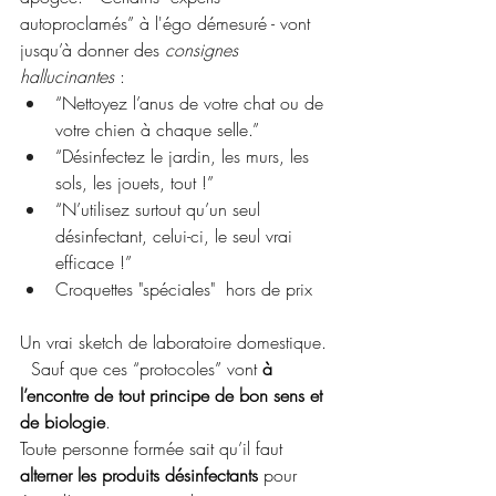
autoproclamés” à l'égo démesuré - vont 
jusqu’à donner des 
consignes 
hallucinantes
 :
“Nettoyez l’anus de votre chat ou de 
votre chien à chaque selle.”
“Désinfectez le jardin, les murs, les 
sols, les jouets, tout !”
“N’utilisez surtout qu’un seul 
désinfectant, celui-ci, le seul vrai 
efficace !”
Croquettes "spéciales"  hors de prix 
Un vrai sketch de laboratoire domestique. 
  Sauf que ces “protocoles” vont 
à 
l’encontre de tout principe de bon sens et 
de biologie
.
Toute personne formée sait qu’il faut 
alterner les produits désinfectants
 pour 