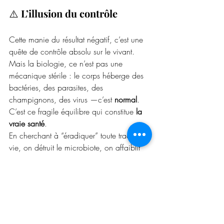
⚠️ 
L’illusion du contrôle
Cette manie du résultat négatif, c’est une 
quête de contrôle absolu sur le vivant.
Mais la biologie, ce n’est pas une 
mécanique stérile : le corps héberge des 
bactéries, des parasites, des 
champignons, des virus —c’est 
normal
.
C’est ce fragile équilibre qui constitue 
la 
vraie santé
.
En cherchant à “éradiquer” toute trace de 
vie, on détruit le microbiote, on affaiblit 
les défenses naturelles,et on fabrique des 
animaux plus fragiles, plus réactifs, plus 
malades.
🌺 En conclusion : moins de 