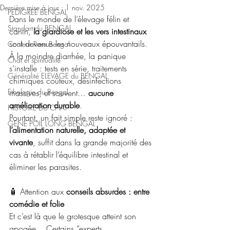
Dernière mise à jour :
1 nov. 2025
PEDIGREE BENGAL
Dans le monde de l’élevage félin et 
Standart du BENGAL
canin, 
la giardiose et les vers intestinaux
sont devenus les nouveaux épouvantails. 
Couleur Rare Bengal
À la moindre diarrhée, la panique 
Chat et spiritualité
s’installe : tests en série, traitements 
Généralité ELEVAGE du BENGAL
chimiques coûteux, désinfections 
Ethologie du Bengal
massives, et souvent… 
aucune 
amélioration durable
.
HISTOIRE DU CHAT
Pourtant, un fait simple reste ignoré : 
GENE POIL LONG BENGAL
l’alimentation naturelle, adaptée et 
vivante
, suffit dans la grande majorité des 
cas à rétablir l’équilibre intestinal et 
éliminer les parasites.
🧴 Attention aux
 conseils absurdes : entre 
comédie et folie
Et c’est là que le grotesque atteint son 
apogée.   Certains “experts 