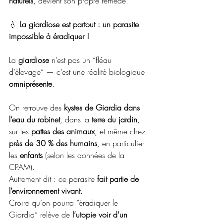
naturels
, devient son propre remède.
💧 
La giardiose est partout : un parasite 
impossible à éradiquer ! 
La 
giardiose
 n’est pas un “fléau 
d’élevage” — c’est une réalité biologique 
omniprésente
.
On retrouve des 
kystes de Giardia dans 
l’eau du robinet
, dans la 
terre du jardin
, 
sur les 
pattes des animaux
, et même chez 
près de 30 % des humains
, en particulier 
les 
enfants
 (selon les données de la 
CPAM).
Autrement dit : ce parasite 
fait partie de 
l’environnement vivant
.
Croire qu’on pourra “éradiquer le 
Giardia” relève de 
l’utopie voir d'un 