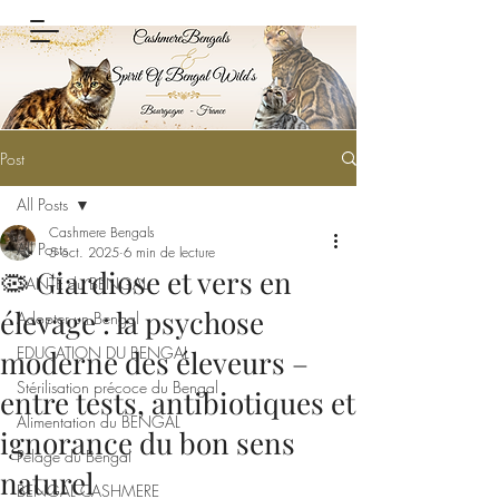
Post
All Posts
Cashmere Bengals
All Posts
5 oct. 2025
6 min de lecture
🦠 Giardiose et vers en
SANTÉ du BENGAL
élevage : la psychose
Adopter un Bengal
EDUCATION DU BENGAL
moderne des éleveurs –
Stérilisation précoce du Bengal
entre tests, antibiotiques et
Alimentation du BENGAL
ignorance du bon sens
Pelage du Bengal
naturel
BENGAL CASHMERE