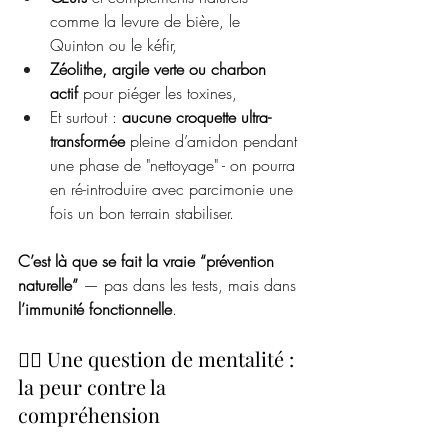
comme la levure de bière, le 
Quinton ou le kéfir,
Zéolithe, argile verte ou charbon 
actif
 pour piéger les toxines,
Et surtout : 
aucune croquette ultra-
transformée
 pleine d’amidon pendant 
une phase de "nettoyage" - on pourra 
en ré-introduire avec parcimonie une 
fois un bon terrain stabiliser. 
C’est là que se fait la vraie “prévention 
naturelle”
 — pas dans les tests, mais dans 
l’immunité fonctionnelle
.
🧘‍♀️ Une question de mentalité : 
la peur contre la 
compréhension