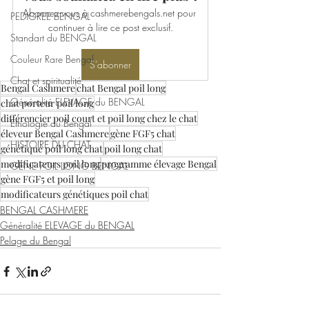
Abonnez-vous à cashmerebengals.net pour 
PEDIGREE BENGAL
continuer à lire ce post exclusif.
Standart du BENGAL
Couleur Rare Bengal
S'abonner
Chat et spiritualité
Bengal Cashmere
chat Bengal poil long
Généralité ELEVAGE du BENGAL
chat porteur poil long
différencier poil court et poil long chez le chat
Ethologie du Bengal
éleveur Bengal Cashmere
gène FGF5 chat
HISTOIRE DU CHAT
génétique poil long chat
poil long chat
modificateurs poil long
programme élevage Bengal
GENE POIL LONG BENGAL
gène FGF5 et poil long
modificateurs génétiques poil chat
BENGAL CASHMERE
Généralité ELEVAGE du BENGAL
Pelage du Bengal