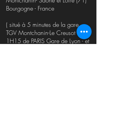
Montchanin- Saône et Loire (71)
Bourgogne - France
( situé à 5 minutes de la gare
TGV Montchanin-Le Creusot -
1H15 de PARIS Gare de Lyon - et
45 minutes de LYON
Livraison possible partout en
FRANCE, Espagne, Italie , Suisse
Gites 3 et 4 * à disposition de
nos adoptants
Tel :
06 99 20 58 26
cashmerebengals@gmail.com