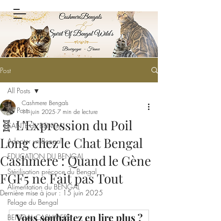
Post
All Posts
Cashmere Bengals
All Posts
11 juin 2025
7 min de lecture
🧬 L’Expression du Poil
SANTÉ du BENGAL
Long chez le Chat Bengal
Adopter un Bengal
EDUCATION DU BENGAL
Cashmere : Quand le Gène
Stérilisation précoce du Bengal
FGF5 ne Fait pas Tout
Alimentation du BENGAL
Dernière mise à jour :
15 juin 2025
Pelage du Bengal
Vous souhaitez en lire plus ?
BENGAL CASHMERE