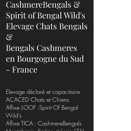
CashmereBengals &
Spirit of Bengal Wild's
Elevage Chats Bengals
🐆 Bengal Cashmere : le
Géne Poils longs
&
chat léopard à poil long
Hair ) chez le Be
qui fait sensation en 2025
Bengals Cashmeres
en Bourgogne du Sud
- France
Elevage déclaré et capacitaire
ACACED Chats et Chiens
Affixe LOOF :Spirit Of Bengal
Wild's
Affixe TICA : CashmereBengals