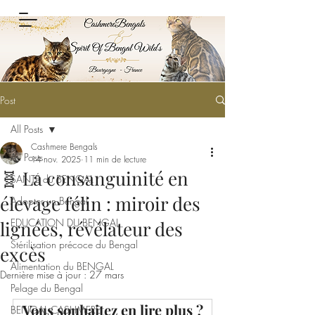
Post
All Posts
Cashmere Bengals
All Posts
14 nov. 2025
11 min de lecture
🧬 La consanguinité en
SANTÉ du BENGAL
élevage félin : miroir des
Adopter un Bengal
EDUCATION DU BENGAL
lignées, révélateur des
Stérilisation précoce du Bengal
excès
Alimentation du BENGAL
Dernière mise à jour :
27 mars
Pelage du Bengal
Vous souhaitez en lire plus ?
BENGAL CASHMERE