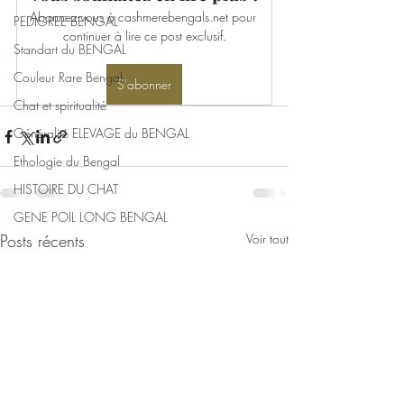
Abonnez-vous à cashmerebengals.net pour 
PEDIGREE BENGAL
continuer à lire ce post exclusif.
Standart du BENGAL
Couleur Rare Bengal
S'abonner
Chat et spiritualité
Généralité ELEVAGE du BENGAL
Ethologie du Bengal
HISTOIRE DU CHAT
GENE POIL LONG BENGAL
Posts récents
Voir tout