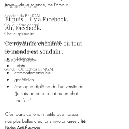
travail, de la science, de l’amour.
PEDIGREE BENGAL
Standart du BENGAL
Et puis… il y a Facebook.
Couleur Rare Bengal
Ah, Facebook.
Chat et spiritualité
Ce royaume enchanté où tout 
Généralité ELEVAGE du BENGAL
le monde est soudain :
Ethologie du Bengal
vétérinaire
HISTOIRE DU CHAT
juriste
GENE POIL LONG BENGAL
comportementaliste
généticien
éthologue diplômé de l’université de 
“Je sais parce que j’ai eu un chat 
une fois”
C’est dans ce terrain fertile que naissent 
nos plus belles créations involontaires : 
les 
Perles Anti-Élevage.