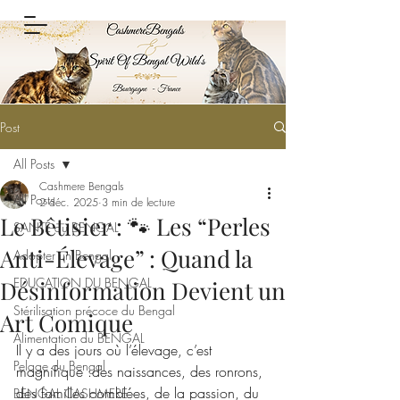
Post
All Posts
Cashmere Bengals
All Posts
2 déc. 2025
3 min de lecture
Le Bêtisier : 🐾 Les “Perles
SANTÉ du BENGAL
Anti-Élevage” : Quand la
Adopter un Bengal
EDUCATION DU BENGAL
Désinformation Devient un
Stérilisation précoce du Bengal
Art Comique
Alimentation du BENGAL
Il y a des jours où l’élevage, c’est 
Pelage du Bengal
magnifique :des naissances, des ronrons, 
des familles comblées, de la passion, du 
BENGAL CASHMERE