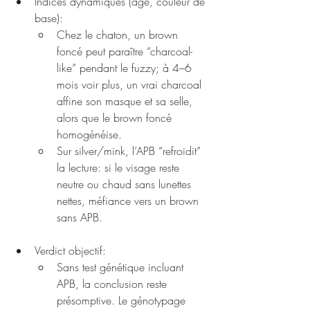
Indices dynamiques (âge, couleur de 
base):
Chez le chaton, un brown 
foncé peut paraître “charcoal-
like” pendant le fuzzy; à 4–6 
mois voir plus, un vrai charcoal 
affine son masque et sa selle, 
alors que le brown foncé 
homogénéise.
Sur silver/mink, l’APB “refroidit” 
la lecture: si le visage reste 
neutre ou chaud sans lunettes 
nettes, méfiance vers un brown 
sans APB.
Verdict objectif:
Sans test génétique incluant 
APB, la conclusion reste 
présomptive. Le génotypage 