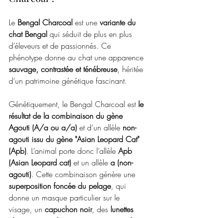
Le 
Bengal Charcoal
 est une 
variante du 
chat Bengal
 qui séduit de plus en plus 
d’éleveurs et de passionnés. Ce 
phénotype donne au chat une apparence 
sauvage, contrastée et ténébreuse
, héritée 
d’un patrimoine génétique fascinant.
Génétiquement, le Bengal Charcoal est 
le 
résultat de la combinaison du gène 
Agouti (A/a ou a/a)
 et d’un allèle 
non-
agouti issu du gène "Asian Leopard Cat" 
(Apb)
. L’animal porte donc l’allèle 
Apb 
(Asian Leopard cat)
 et un allèle 
a (non-
agouti)
. Cette combinaison génère une 
superposition foncée du pelage
, qui 
donne un masque particulier sur le 
visage, un 
capuchon noir
, des 
lunettes 