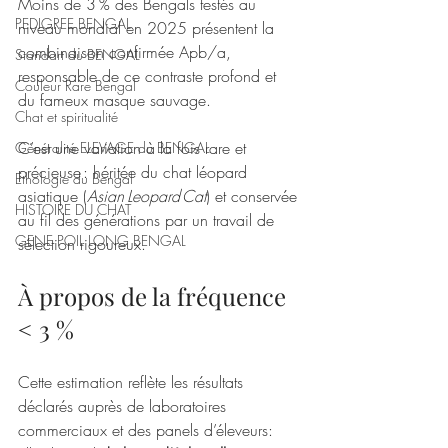
Moins de 3 % des Bengals testés au 
PEDIGREE BENGAL
niveau mondial en 2025 présentent la 
combinaison confirmée Apb/a, 
Standart du BENGAL
responsable de ce contraste profond et 
Couleur Rare Bengal
du fameux masque sauvage.
Chat et spiritualité
C’est une variation à la fois rare et 
Généralité ELEVAGE du BENGAL
précieuse : héritée du chat léopard 
Ethologie du Bengal
asiatique (
Asian Leopard Cat
) et conservée 
HISTOIRE DU CHAT
au fil des générations par un travail de 
GENE POIL LONG BENGAL
sélection rigoureux.
À propos de la fréquence 
< 3 %
Cette estimation reflète les résultats 
déclarés auprès de laboratoires 
commerciaux et des panels d’éleveurs: 