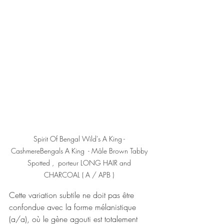
Spirit Of Bengal Wild's A King - 
CashmereBengals A King  - Mâle Brown Tabby 
Spotted ,  porteur LONG HAIR and 
CHARCOAL ( A / APB ) 
Cette variation subtile ne doit pas être 
confondue avec la forme mélanistique 
(a/a), où le gène agouti est totalement 