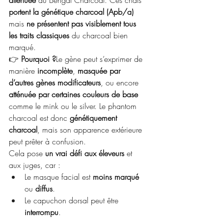
atténuée
 du Bengal Charcoal. Ces chats 
portent la génétique charcoal (Apb/a)
mais 
ne présentent pas visiblement tous 
les traits classiques
 du charcoal bien 
marqué.
👉 
Pourquoi ?
Le gène peut s’exprimer de 
manière 
incomplète
, 
masquée par 
d’autres gènes modificateurs
, ou encore 
atténuée par certaines couleurs de base
comme le mink ou le silver. Le phantom 
charcoal est donc 
génétiquement 
charcoal
, mais son apparence extérieure 
peut prêter à confusion.
Cela pose 
un vrai défi aux éleveurs
 et 
aux juges, car :
Le masque facial est 
moins marqué
ou 
diffus
.
Le capuchon dorsal peut être 
interrompu
.