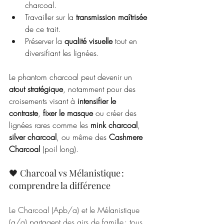
charcoal.
Travailler sur la 
transmission maîtrisée
de ce trait.
Préserver la 
qualité visuelle
 tout en 
diversifiant les lignées.
Le phantom charcoal peut devenir un 
atout stratégique
, notamment pour des 
croisements visant à 
intensifier le 
contraste
, 
fixer le masque
 ou créer des 
lignées rares comme les 
mink charcoal
, 
silver charcoal
, ou même des 
Cashmere 
Charcoal
 (poil long).
🖤 Charcoal vs Mélanistique : 
comprendre la différence
Le Charcoal (Apb/a) et le Mélanistique 
(a/a) partagent des airs de famille : tous 