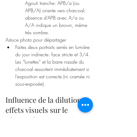
Agouti tranche: APB/a (ou 
APB/A) oriente vers charcoal; 
absence d’APB avec A/a ou 
A/A indique un brown, même 
très sombre.
Astuce photo pour départager
Faites deux portraits serrés en lumière 
du jour indirecte: face stricte et 3/4. 
Les “lunettes” et la barre nasale du 
charcoal ressortent immédiatement si 
l’exposition est correcte (ni cramée ni 
sous‑exposée).
Influence de la dilution et 
effets visuels sur le 
Charcoal
La dilution (d) éclaircit l’eumélanine et la 