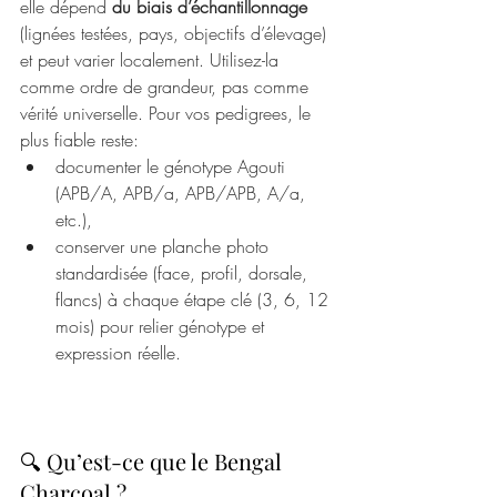
elle dépend 
du biais d’échantillonnage
(lignées testées, pays, objectifs d’élevage) 
et peut varier localement. Utilisez-la 
comme ordre de grandeur, pas comme 
vérité universelle. Pour vos pedigrees, le 
plus fiable reste:
documenter le génotype Agouti 
(APB/A, APB/a, APB/APB, A/a, 
etc.),
conserver une planche photo 
standardisée (face, profil, dorsale, 
flancs) à chaque étape clé (3, 6, 12 
mois) pour relier génotype et 
expression réelle.
🔍 Qu’est-ce que le Bengal 
Charcoal ?