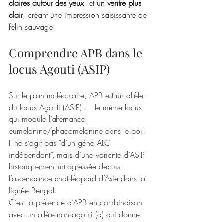
claires autour des yeux
, et un 
ventre plus 
clair
, créant une impression saisissante de 
félin sauvage.
Comprendre APB dans le 
locus Agouti (ASIP)
Sur le plan moléculaire, APB est un allèle 
du locus Agouti (ASIP) — le même locus 
qui module l’alternance 
eumélanine/phaeomélanine dans le poil. 
Il ne s’agit pas “d’un gène ALC 
indépendant”, mais d’une variante d’ASIP 
historiquement introgressée depuis 
l’ascendance chat‑léopard d’Asie dans la 
lignée Bengal. 
C’est la présence d’APB en combinaison 
avec un allèle non‑agouti (a) qui donne 