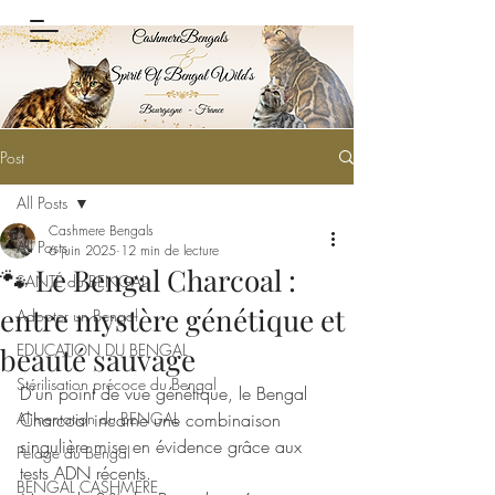
Post
All Posts
Cashmere Bengals
All Posts
6 juin 2025
12 min de lecture
🐾 Le Bengal Charcoal :
SANTÉ du BENGAL
entre mystère génétique et
Adopter un Bengal
EDUCATION DU BENGAL
beauté sauvage
Stérilisation précoce du Bengal
D’un point de vue génétique, le Bengal 
Alimentation du BENGAL
Charcoal incarne une combinaison 
singulière mise en évidence grâce aux 
Pelage du Bengal
tests ADN récents.
BENGAL CASHMERE