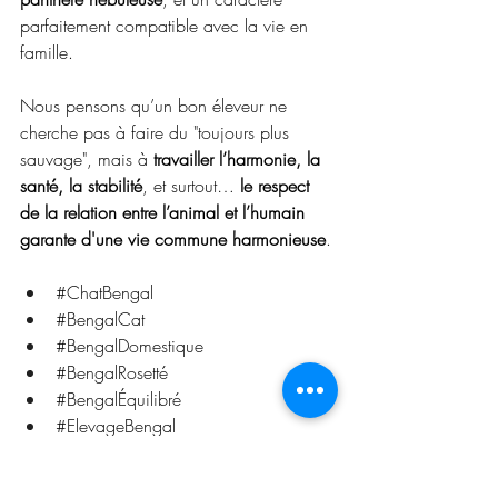
parfaitement compatible avec la vie en 
famille.
Nous pensons qu’un bon éleveur ne 
cherche pas à faire du "toujours plus 
sauvage", mais à 
travailler l’harmonie, la 
santé, la stabilité
, et surtout… 
le respect 
de la relation entre l’animal et l’humain 
garante d'une vie commune harmonieuse
.
#ChatBengal
#BengalCat
#BengalDomestique
#BengalRosetté
#BengalÉquilibré
#ElevageBengal
#ElevageEthique
#SansSangSauvage