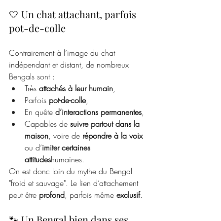
🤍 Un chat attachant, parfois 
pot-de-colle
Contrairement à l’image du chat 
indépendant et distant, de nombreux 
Bengals sont :
Très 
attachés à leur humain
,
Parfois 
pot-de-colle
,
En quête 
d’interactions permanentes
,
Capables de 
suivre partout dans la 
maison
, voire de 
répondre à la voix
ou d’
imiter certaines 
attitudes
humaines.
On est donc loin du mythe du Bengal 
"froid et sauvage". Le lien d’attachement 
peut être 
profond
, parfois même 
exclusif
.
🐾 Un Bengal bien dans ses 