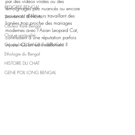
par des vidéos virales ou des 
PEDIGREE BENGAL
témoignages peu nuancés ou encore 
provenant d'éleveurs travaillant des 
Standart du BENGAL
lignées trop proche des mariages 
Couleur Rare Bengal
modernes avec l'Asian Leopard Cat, 
Chat et spiritualité
contribuent à une réputation parfois 
injuste. Qu’en est-il réellement ?
Généralité ELEVAGE du BENGAL
Ethologie du Bengal
HISTOIRE DU CHAT
GENE POIL LONG BENGAL