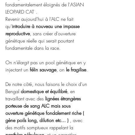
fondamentalement éloignés de l'ASIAN  
LEOPARD CAT . 
Revenir aujourd’hui à l’ALC ne fait 
qu’
introduire à nouveau une impasse 
reproductive
, sans créer d’ouverture 
génétique réelle qui serait pourtant 
fondamentale dans la race. 
On n’élargit pas un pool génétique en y 
injectant un 
félin sauvage
, on 
le fragilise
.
De notre côté, nous faisons le choix d’un 
Bengal 
domestique et équilibré
, en 
travaillant avec des 
lignées étrangères 
porteuse de sang ALC mais sous 
ouverture génétique fondalement riche ( 
gène poils long, dilution etc... ) 
, avec 
des motifs somptueux rappelant la 
panthère nébuleuse
, et un caractère 