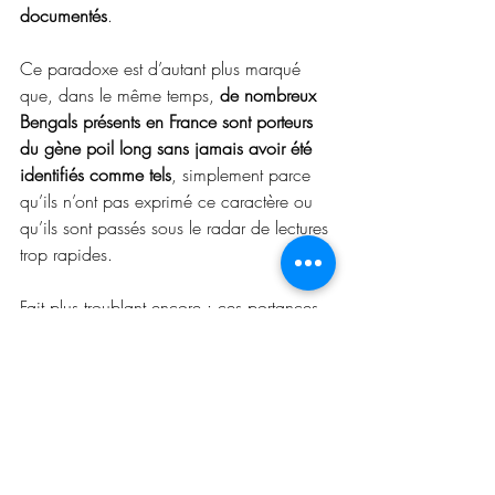
documentés
.
Ce paradoxe est d’autant plus marqué 
que, dans le même temps, 
de nombreux 
Bengals présents en France sont porteurs 
du gène poil long sans jamais avoir été 
identifiés comme tels
, simplement parce 
qu’ils n’ont pas exprimé ce caractère ou 
qu’ils sont passés sous le radar de lectures 
trop rapides.
Fait plus troublant encore : ces portances 
silencieuses ont parfois été diffusées par 
des élevages se revendiquant parmi les 
plus puristes et les plus engagés en 
exposition, preuve supplémentaire que 
la 
génétique ne se plie ni aux discours, ni 
aux postures idéologiques
.