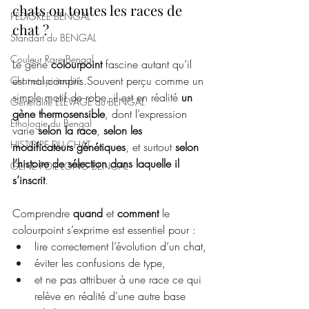
chats ou toutes les races de 
PEDIGREE BENGAL
chat ?
Standart du BENGAL
Couleur Rare Bengal
Le gène 
colourpoint
 fascine autant qu’il 
est mal compris.Souvent perçu comme un 
Chat et spiritualité
simple motif de robe, il est en réalité 
un 
Généralité ELEVAGE du BENGAL
gène thermosensible
, dont l’expression 
Ethologie du Bengal
varie 
selon la race
, 
selon les 
HISTOIRE DU CHAT
modificateurs génétiques
, et surtout 
selon 
l’histoire de sélection dans laquelle il 
GENE POIL LONG BENGAL
s’inscrit
.
Comprendre 
quand
 et 
comment
 le 
colourpoint s’exprime est essentiel pour :
lire correctement l’évolution d’un chat,
éviter les confusions de type,
et ne pas attribuer à une race ce qui 
relève en réalité d’une autre base 