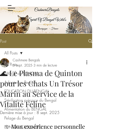
Post
All Posts
Cashmere Bengals
All Posts
5 sept. 2025
3 min de lecture
🌊 Le Plasma de Quinton
SANTÉ du BENGAL
pour les Chats Un Trésor
Adopter un Bengal
EDUCATION DU BENGAL
Marin au Service de la
Stérilisation précoce du Bengal
Vitalité Féline
Alimentation du BENGAL
Dernière mise à jour :
8 sept. 2025
Pelage du Bengal
✨ Mon expérience personnelle 
BENGAL CASHMERE