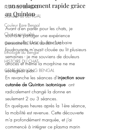
: un soulagement rapide grâce 
PEDIGREE BENGAL
au Quinton 
Standart du BENGAL
Couleur Rare Bengal
Avant d’en parler pour les chats, je 
Chat et spiritualité
souhaite partager une expérience 
personnelle. Une douleur lombaire 
Généralité ELEVAGE du BENGAL
foudroyante m’avait clouée au lit plusieurs 
Ethologie du Bengal
semaines - je me souviens de douleurs 
HISTOIRE DU CHAT
atroces et même la morphine ne me 
soulageait pas. 
GENE POIL LONG BENGAL
En revanche les séances d'
injection sous-
cutanée de Quinton isotonique
  ont 
radicalement changé la donne en 
seulement 2 ou 3 séances. 
En quelques heures après la 1ère séance, 
la mobilité est revenue. Cette découverte 
m’a profondément marquée, et j’ai 
commencé à intégrer ce plasma marin 