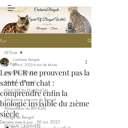
Post
All Posts
Cashmere Bengals
All Posts
27 oct. 2025
6 min de lecture
Les PCR ne prouvent pas la
SANTÉ du BENGAL
santé d’un chat :
Adopter un Bengal
EDUCATION DU BENGAL
comprendre enfin la
Stérilisation précoce du Bengal
biologie invisible du 21ème
Alimentation du BENGAL
siècle
Pelage du Bengal
Dernière mise à jour :
30 oct. 2025
BENGAL CASHMERE