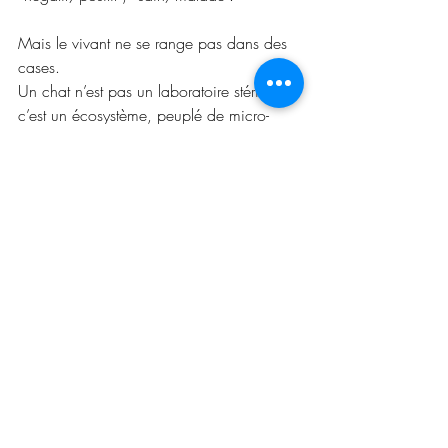
Mais le vivant ne se range pas dans des 
cases.
Un chat n’est pas un laboratoire stérile : 
c’est un écosystème, peuplé de micro-
organismes utiles, neutres ou dormants.  
Chercher à tout “éradiquer” est aussi 
absurde que vouloir un jardin sans 
microfaune.
La vraie santé d’un élevage ne se mesure 
pas en résultats PCR, mais en 
stabilité 
immunitaire, harmonie de groupe, 
résistance naturelle
. 
C’est un équilibre dynamique entre 
terrain, environnement, génétique et 
microbiote.
⚠️ L’illusion du contrôle