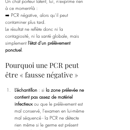
Un chat porteur latent, lui, n’exprime rien 
à ce moment-là :
➡️ PCR négative, alors qu’il peut 
contaminer plus tard.
Le résultat ne reflète donc ni la 
contagiosité, ni la santé globale, mais 
simplement 
l’état d’un prélèvement 
ponctuel
.
Pourquoi une PCR peut 
être « fausse négative »
L’échantillon
 : si 
la zone prélevée ne 
contient pas assez de matériel 
infectieux
 ou que le prélèvement est 
mal conservé, l'examen en lui-même 
mal séquencé - la PCR ne détecte 
rien même si le germe est présent 