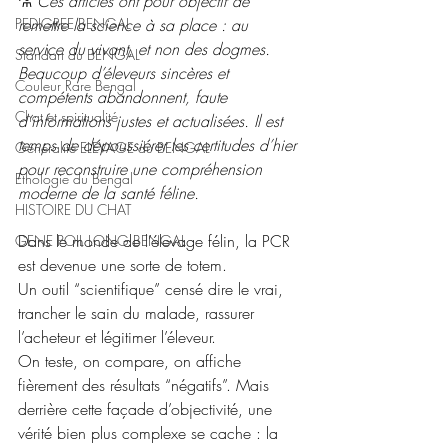
⚗️ 
Ces articles ont pour objectif de 
PEDIGREE BENGAL
remettre la science à sa place : au 
service du vivant, et non des dogmes. 
Standart du BENGAL
Beaucoup d’éleveurs sincères et 
Couleur Rare Bengal
compétents abandonnent, faute 
Chat et spiritualité
d’informations justes et actualisées. Il est 
temps de dépoussiérer les certitudes d’hier 
Généralité ELEVAGE du BENGAL
pour reconstruire une compréhension 
Ethologie du Bengal
moderne de la santé féline.
HISTOIRE DU CHAT
Dans le monde de l’élevage félin, la PCR 
GENE POIL LONG BENGAL
est devenue une sorte de totem. 
Un outil “scientifique” censé dire le vrai, 
trancher le sain du malade, rassurer 
l’acheteur et légitimer l’éleveur. 
On teste, on compare, on affiche 
fièrement des résultats “négatifs”. Mais 
derrière cette façade d’objectivité, une 
vérité bien plus complexe se cache : la 