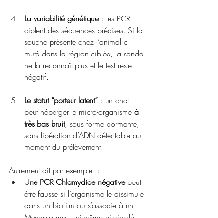
La variabilité génétique
 : les PCR 
ciblent des séquences précises. Si la 
souche présente chez l’animal a 
muté dans la région ciblée, la sonde 
ne la reconnaît plus et le test reste 
négatif.
Le statut “porteur latent”
 : un chat 
peut héberger le micro-organisme 
à 
très bas bruit
, sous forme dormante, 
sans libération d’ADN détectable au 
moment du prélèvement.
Autrement dit par exemple  :
U
ne PCR Chlamydiae négative
 peut 
être fausse si l’organisme le dissimule 
dans un biofilm ou s’associe à un 
Mycoplasma -  lui-même dissimulé 