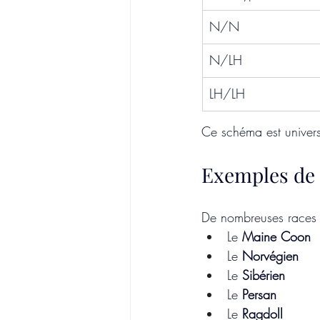
N/N
N/LH
LH/LH
Ce schéma est universe
Exemples de r
De nombreuses races fé
Le 
Maine Coon
Le 
Norvégien
Le 
Sibérien
Le 
Persan
Le 
Ragdoll