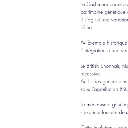
Le Cashmere correspo
patrimoine génétique 
Il s’agit d’une variat
féline.
🐾 Exemple historique :
L’intégration d’une va
Le British Shorthair, 
récessive.
Au
 fil des générations
sous l’appellation Bri
Le mécanisme génétique
s’exprime lorsque deux
Cette évolution illust