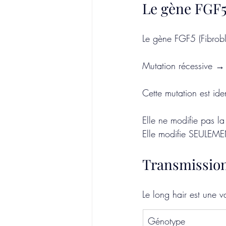
Le gène FGF5
Le gène FGF5 (Fibrobl
Mutation récessive →
Cette mutation est id
Elle ne modifie pas l
Elle modifie SEULEMEN
Transmission
Le long hair est une v
Génotype