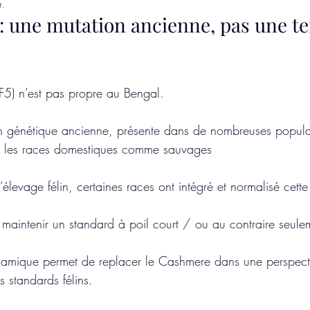
r.
 : une mutation ancienne, pas une t
F5) n’est pas propre au Bengal.
ion génétique ancienne, présente dans de nombreuses populat
s les races domestiques comme sauvages
 l’élevage félin, certaines races ont intégré et normalisé cett
e maintenir un standard à poil court / ou au contraire seule
amique permet de replacer le Cashmere dans une perspectiv
s standards félins.