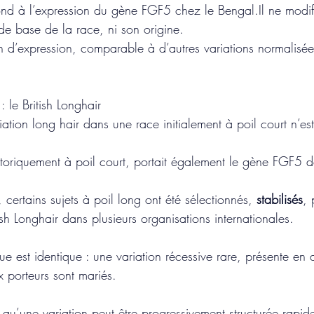
nd à l’expression du gène FGF5 chez le 
Bengal.Il
 ne modif
de base de la race, ni son origine.
ion d’expression, comparable à d’autres variations normalisées
 le British Longhair
riation long hair dans une race initialement à poil court n’es
historiquement à poil court, portait également le gène FGF5 
, certains sujets à poil long ont été sélectionnés, 
stabilisés
, 
tish Longhair dans plusieurs organisations internationales.
 est identique : une variation récessive rare, présente en ar
 porteurs sont mariés.
re qu’une variation peut être progressivement structurée rapi