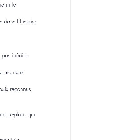
ie ni le 
 dans l’histoire 
t pas inédite.
de manière 
puis reconnus 
rière-plan, qui 
dement en 