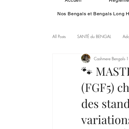
Accueil
Réglemen
Nos Bengals et Bengals Long H
All Posts
SANTÉ du BENGAL
Ado
Cashmere Bengals
1
Alimentation du BENGAL
Pelage
🐾 MASTE
(FGF5) ch
Couleur Rare Bengal
Chat et spir
des stand
GENE POIL LONG BENGAL
variation