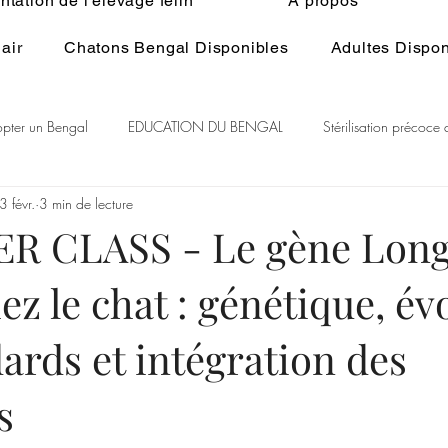
tation de l'élevage félin
À propos
air
Chatons Bengal Disponibles
Adultes Dispon
pter un Bengal
EDUCATION DU BENGAL
Stérilisation précoce
3 févr.
3 min de lecture
 du Bengal
BENGAL CASHMERE
PEDIGREE BENGAL
St
R CLASS - Le gène Long
ez le chat : génétique, év
itualité
Généralité ELEVAGE du BENGAL
Ethologie du Bengal
ards et intégration des
s