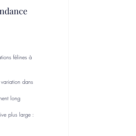
endance 
ions félines à 
e variation dans 
ment long
e plus large : 