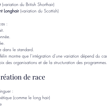
r
 (variation du British Shorthair)
ht Longhair
 (variation du Scottish)
as :
it.
ionnée.
ée.
ée dans le standard.
e félin montre que l’intégration d’une variation dépend du ca
oix des organisations et de la structuration des programmes
création de race
tinguer :
nétique (comme le long hair)
e