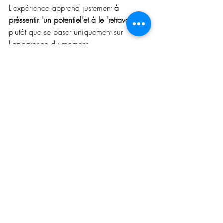
L'expérience apprend justement 
à 
préssentir "un potentiel"et à le "retravailler"
plutôt que se baser uniquement sur 
l'apparence du moment.
Construire une race ou 
collectionner des photos ?
La vraie question est là.
Veut-on construire une race solide pour les 
générations futures ?
Ou simplement collectionner les chatons 
les plus photogéniques ?
Un sélectionneur travaille avec :
la génétique ;
les probabilités ;
les compromis ;