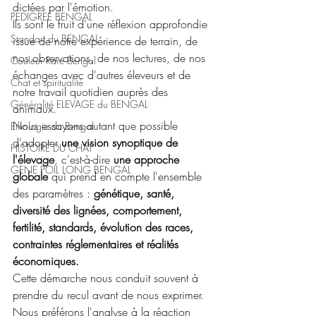
dictées par l'émotion.
PEDIGREE BENGAL
Ils sont le fruit d'une réflexion approfondie 
Standart du BENGAL
issue de notre expérience de terrain, de 
nos observations, de nos lectures, de nos 
Couleur Rare Bengal
échanges avec d'autres éleveurs et de 
Chat et spiritualité
notre travail quotidien auprès des 
Généralité ELEVAGE du BENGAL
animaux.
Nous essayons autant que possible 
Ethologie du Bengal
d'adopter 
une vision synoptique de 
HISTOIRE DU CHAT
l'élevage
, c'est-à-dire 
une approche 
GENE POIL LONG BENGAL
globale
 qui prend en compte l'ensemble 
des paramètres : 
génétique, santé, 
diversité des lignées, comportement, 
fertilité, standards, évolution des races, 
contraintes réglementaires et réalités 
économiques.
Cette démarche nous conduit souvent à 
prendre du recul avant de nous exprimer. 
Nous préférons l'analyse à la réaction 