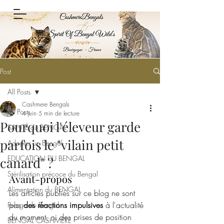
Post
All Posts
Cashmere Bengals
All Posts
4 juin
5 min de lecture
Pourquoi l'éleveur garde
SANTÉ du BENGAL
parfois le "vilain petit
Adopter un Bengal
EDUCATION DU BENGAL
canard" ?
Stérilisation précoce du Bengal
Avant-propos
Alimentation du BENGAL
Les articles publiés sur ce blog ne sont 
pas 
des réactions impulsives 
à l'actualité 
Pelage du Bengal
du moment, ni des prises de position 
BENGAL CASHMERE