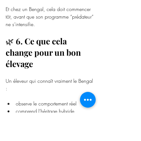
Et chez un Bengal, cela doit commencer 
tôt, avant que son programme “prédateur” 
ne s’intensifie.
🌿 
6. Ce que cela 
change pour un bon 
élevage
Un éleveur qui connaît vraiment le Bengal 
:
observe le comportement réel
comprend l’héritage hybride
ne projette pas des théories de chats 
domestiques
adapte les départs selon la 