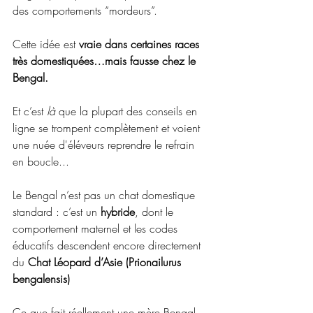
des comportements “mordeurs”.
Cette idée est 
vraie dans certaines races 
très domestiquées…mais fausse chez le 
Bengal.
Et c’est 
là
 que la plupart des conseils en 
ligne se trompent complètement et voient 
une nuée d'éléveurs reprendre le refrain 
en boucle... 
Le Bengal n’est pas un chat domestique 
standard : c’est un 
hybride
, dont le 
comportement maternel et les codes 
éducatifs descendent encore directement 
du 
Chat Léopard d’Asie (Prionailurus 
bengalensis) 
Ce que fait réellement une mère Bengal 