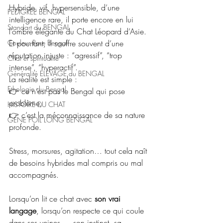
Hybride, vif, hypersensible, d’une 
PEDIGREE BENGAL
intelligence rare, il porte encore en lui 
Standart du BENGAL
l’ombre élégante du Chat Léopard d’Asie.
Couleur Rare Bengal
Et pourtant, il souffre souvent d’une 
réputation injuste : “agressif”, “trop 
Chat et spiritualité
intense”, “hyperactif”.
Généralité ELEVAGE du BENGAL
La réalité est simple :
Ethologie du Bengal
👉 ce n’est pas le Bengal qui pose 
problème,
HISTOIRE DU CHAT
👉 c’est la méconnaissance de sa nature 
GENE POIL LONG BENGAL
profonde.
Stress, morsures, agitation… tout cela naît 
de besoins hybrides mal compris ou mal 
accompagnés.
Lorsqu’on lit ce chat avec 
son vrai 
langage
, lorsqu’on respecte ce qui coule 
dans ses veines — son instinct, sa 