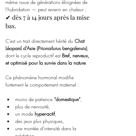
même issue de générations éloignées de 
l’hybridation — peut revenir en chaleur :
✔ dès 7 à 14 jours après la mise 
bas.
C’est un trait directement hérité du 
Chat 
Léopard d’Asie (Prionailurus bengalensis)
, 
dont le cycle reproductif est 
Bref, nerveux, 
et optimisé pour la survie dans la nature
.
Ce phénomène hormonal modifie 
fortement le comportement maternel :
moins de patience 
“domestique”
,
plus de nervosité,
un mode 
hyper-actif
,
des jeux plus physiques,
une montée d’intensité dans la 
prédation,