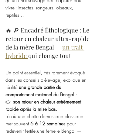
qu’un chat sauvage doit capturer pour 
vivre :insectes, rongeurs, oiseaux, 
reptiles…
🔥 🔎 Encadré Éthologique : Le 
retour en chaleur ultra-rapide 
de la mère Bengal — 
un trait 
hybride 
qui change tout
Un point essentiel, très rarement évoqué 
dans les conseils d’élevage, explique en 
réalité 
une grande partie du 
comportement maternel du Bengal
 :
👉 
son retour en chaleur extrêmement 
rapide après la mise bas.
Là où une chatte domestique classique 
met souvent 
6 à 12 semaines
 pour 
redevenir fertile,une femelle Bengal — 