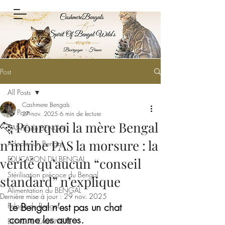
Post
All Posts
Cashmere Bengals
All Posts
27 nov. 2025
6 min de lecture
🐆 Pourquoi la mère Bengal
SANTÉ du BENGAL
n’inhibe PAS la morsure : la
Adopter un Bengal
EDUCATION DU BENGAL
vérité qu’aucun “conseil
Stérilisation précoce du Bengal
standard” n’explique
Alimentation du BENGAL
Dernière mise à jour :
29 nov. 2025
Le Bengal n’est pas un chat 
Pelage du Bengal
comme les autres.
BENGAL CASHMERE