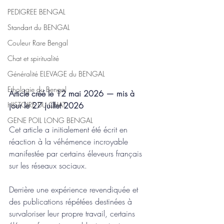
PEDIGREE BENGAL
Standart du BENGAL
Couleur Rare Bengal
Chat et spiritualité
Généralité ELEVAGE du BENGAL
Ethologie du Bengal
Article créé le 12 mai 2026 — mis à 
HISTOIRE DU CHAT
jour le 27 juillet 2026
GENE POIL LONG BENGAL
Cet article a initialement été écrit en 
réaction à la véhémence incroyable 
manifestée par certains éleveurs français 
sur les réseaux sociaux.
Derrière une expérience revendiquée et 
des publications répétées destinées à 
survaloriser leur propre travail, certains 