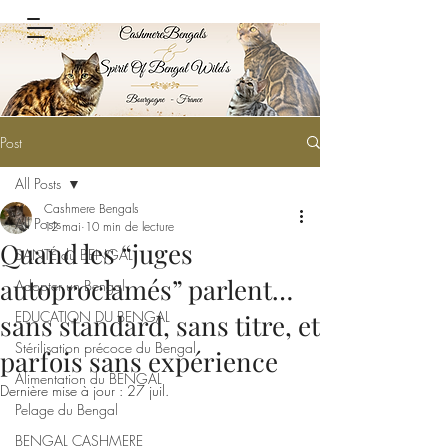
Post
All Posts
Cashmere Bengals
All Posts
12 mai
10 min de lecture
Quand les “juges
SANTÉ du BENGAL
autoproclamés” parlent…
Adopter un Bengal
EDUCATION DU BENGAL
sans standard, sans titre, et
Stérilisation précoce du Bengal
parfois sans expérience
Alimentation du BENGAL
Dernière mise à jour :
27 juil.
Pelage du Bengal
BENGAL CASHMERE