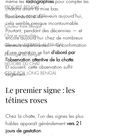
même les 
radiographies
 pour compter les 
PEDIGREE BENGAL
chatons avant la mise bas.
Pour beaucoup d’éleveurs aujourd’hui, 
Standart du BENGAL
cela semble presque incontournable. 
Couleur Rare Bengal
Pourtant, pendant des décennies — et 
Chat et spiritualité
encore aujourd’hui chez de nombreux 
éleveurs expérimentés — la confirmation 
Généralité ELEVAGE du BENGAL
d’une gestation se fait 
d’abord par 
Ethologie du Bengal
l’observation attentive de la chatte
.
HISTOIRE DU CHAT
Et souvent, cette observation suffit 
GENE POIL LONG BENGAL
largement.
Le premier signe : les 
tétines roses
Chez la chatte, l’un des signes les plus 
fiables apparaît généralement 
vers 21 
jours de gestation
.