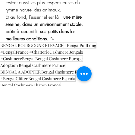
restent aussi les plus respectueuses du 
rythme naturel des animaux.
Et au fond, l’essentiel est là : 
une mère 
sereine, dans un environnement stable, 
prête à accueillir ses petits dans les 
meilleures conditions.
 🐾
BENGAL BOURGOGNE ELEVAGE
#BengalPoilLong
#BengalFrance
#ChatterieCashmereBengals
#CashmereBengal
Bengal Cashmere Europe
Adoption Bengal Cashmere France
BENGAL A ADOPTER
Bengal Cashmere France
#BengalGlitter
Bengal Cashmere España
Bengal Cashmere chaton France
BENGAL POILS LONGS
Bengal Cashmere France élevage
Bengal Cashmere breeding
Bengal Cashmere Europe & International
Bengal 45 minutes LYON
Bengal
Bengal Cashmere couleurs
reproduction Bengal
Bengal Cashmere USA