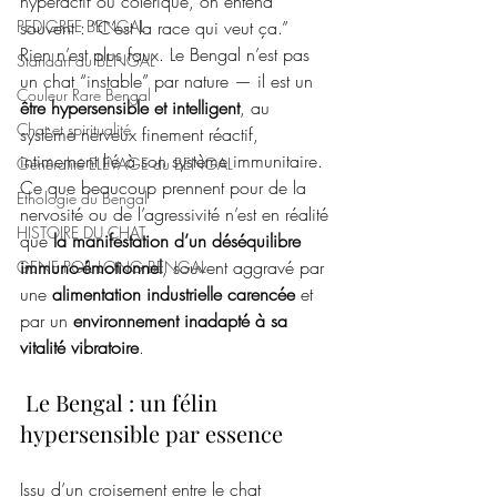
hyperactif ou colérique, on entend 
PEDIGREE BENGAL
souvent : “C’est la race qui veut ça.” 
Rien n’est plus faux. Le Bengal n’est pas 
Standart du BENGAL
un chat “instable” par nature — il est un 
Couleur Rare Bengal
être hypersensible et intelligent
, au 
Chat et spiritualité
système nerveux finement réactif, 
intimement lié à son système immunitaire.
Généralité ELEVAGE du BENGAL
Ce que beaucoup prennent pour de la 
Ethologie du Bengal
nervosité ou de l’agressivité n’est en réalité 
HISTOIRE DU CHAT
que 
la manifestation d’un déséquilibre 
immuno-émotionnel
, souvent aggravé par 
GENE POIL LONG BENGAL
une 
alimentation industrielle carencée
 et 
par un 
environnement inadapté à sa 
vitalité vibratoire
.
 Le Bengal : un félin 
hypersensible par essence
Issu d’un croisement entre le chat 