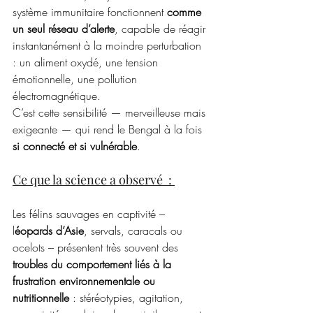
système immunitaire fonctionnent 
comme 
un seul réseau d’alerte
, capable de réagir 
instantanément à la moindre perturbation 
: un aliment oxydé, une tension 
émotionnelle, une pollution 
électromagnétique.
C’est cette sensibilité — merveilleuse mais 
exigeante — qui rend le Bengal à la fois 
si connecté et si vulnérable
.
Ce que la science a observé  : 
Les félins sauvages en captivité – 
l
éopards d’Asie
, servals, caracals ou 
ocelots – présentent très souvent des 
troubles du comportement liés à la 
frustration environnementale ou 
nutritionnelle
 : stéréotypies, agitation, 