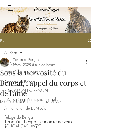
Post
All Posts
Cashmere Bengals
All Posts
1 nov. 2025
8 min de lecture
Sous la nervosité du
SANTÉ du BENGAL
Bengal, l’appel du corps et
Adopter un Bengal
EDUCATION DU BENGAL
de l’âme
Stérilisation précoce du Bengal
Dernière mise à jour :
21 nov. 2025
Alimentation du BENGAL
Pelage du Bengal
Lorsqu’un Bengal se montre nerveux, 
BENGAL CASHMERE