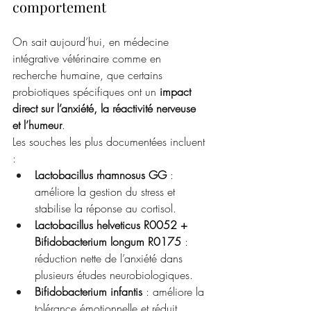
comportement
On sait aujourd’hui, en médecine 
intégrative vétérinaire comme en 
recherche humaine, que certains 
probiotiques spécifiques ont un 
impact 
direct sur l’anxiété, la réactivité nerveuse 
et l’humeur
.
Les souches les plus documentées incluent 
:
Lactobacillus rhamnosus GG
 : 
améliore la gestion du stress et 
stabilise la réponse au cortisol.
Lactobacillus helveticus R0052 + 
Bifidobacterium longum R0175
 : 
réduction nette de l’anxiété dans 
plusieurs études neurobiologiques.
Bifidobacterium infantis
 : améliore la 
tolérance émotionnelle et réduit 