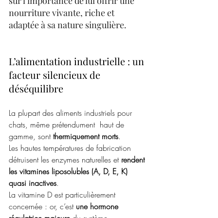
sur l’importance de lui offrir une 
nourriture vivante, riche et 
adaptée à sa nature singulière.
L’alimentation industrielle : un 
facteur silencieux de 
déséquilibre
La plupart des aliments industriels pour 
chats, même prétendument  haut de 
gamme, sont 
thermiquement morts
.
Les hautes températures de fabrication 
détruisent les enzymes naturelles et 
rendent 
les vitamines liposolubles (A, D, E, K) 
quasi inactives
.
La
 vitamine D est particulièrement 
concernée : or, c’est 
une hormone 