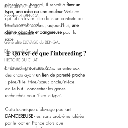
pionniers du Bengal, il servait à 
fixer un 
PEDIGREE BENGAL
type, une robe ou une couleur
.Mais ce 
Standart du BENGAL
qui fut un levier utile dans un contexte de 
Couleur Rare Bengal
fondation est devenu, aujourd’hui, 
une 
dérive obsolète et dangereuse
 pour la 
Chat et spiritualité
race.
Généralité ELEVAGE du BENGAL
Ethologie du Bengal
🧬 
Qu’est-ce que l’inbreeding ?
HISTOIRE DU CHAT
L’inbreeding consiste à marier entre eux 
GENE POIL LONG BENGAL
des chats ayant 
un lien de parenté proche
: père/fille, frère/sœur, oncle/nièce, 
etc.Le but : concentrer les gènes 
recherchés pour “fixer le type”.
Cette technique d'élevage pourtant 
DANGEREUSE
 - est sans problème tolérée 
par le loof en France alors que 