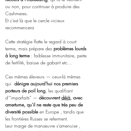
ou non, pour continuer à produire des 
Cashmeres.  
Et c’est là que le cercle vicieux 
recommencera 
Cette stratégie flatte le regard à court 
terme, mais prépare des 
problèmes lourds 
à long terme
 : faiblesse immunitaire, perte 
de fertilité, baisse de gabarit etc... 
Ces mêmes éleveurs — ceux-là mêmes 
qui  
dénigre aujourd’hui nos premiers 
porteurs de poil long
, les qualifiant 
d'“imparfaits” — 
découvrent 
déjà
, avec 
amertume, qu’il ne reste que très peu de 
diversité possible
 en Europe , tandis que 
les frontières Russes se referment. 
Leur marge de manœuvre s’amenuise , 