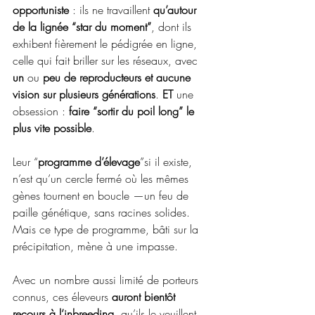
opportuniste 
: ils ne travaillent 
qu’autour 
de la lignée “star du moment”
, dont ils 
exhibent fièrement le pédigrée en ligne, 
celle qui fait briller sur les réseaux, avec 
un 
ou 
peu de reproducteurs et aucune 
vision sur plusieurs générations
. 
ET
 une 
obsession : 
faire “sortir du poil long” le 
plus vite possible
.
Leur “
programme d’élevage
”si il existe,  
n’est qu’un cercle fermé où les mêmes 
gènes tournent en boucle —un feu de 
paille génétique, sans racines solides. 
Mais ce type de programme, bâti sur la 
précipitation, mène à une impasse. 
Avec un nombre aussi limité de porteurs 
connus, ces éleveurs 
auront bientôt 
recours à l’inbreeding
, qu’ils le veuillent 