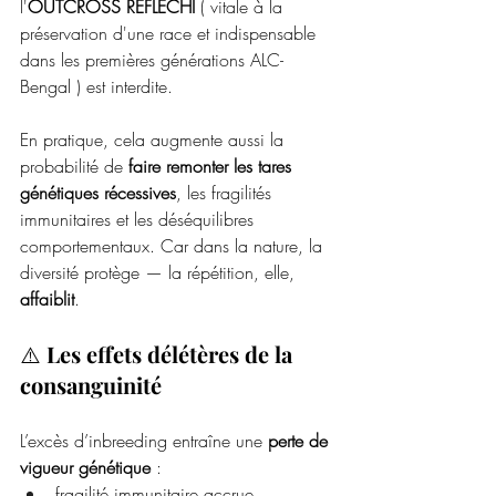
l'
OUTCROSS RÉFLÉCHI
 ( vitale à la 
préservation d'une race et indispensable 
dans les premières générations ALC-
Bengal ) est interdite. 
En pratique, cela augmente aussi la 
probabilité de 
faire remonter les tares 
génétiques récessives
, les fragilités 
immunitaires et les déséquilibres 
comportementaux. Car dans la nature, la 
diversité protège — la répétition, elle, 
affaiblit
.
⚠️ 
Les effets délétères de la 
consanguinité
L’excès d’inbreeding entraîne une 
perte de 
vigueur génétique
 :
fragilité immunitaire accrue,