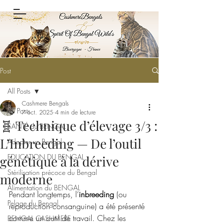
Post
All Posts
Cashmere Bengals
All Posts
7 oct. 2025
4 min de lecture
🧬 Technique d’élevage 3/3 :
SANTÉ du BENGAL
L’Inbreeding — De l’outil
Adopter un Bengal
EDUCATION DU BENGAL
génétique à la dérive
Stérilisation précoce du Bengal
moderne
Alimentation du BENGAL
Pendant longtemps, l’
inbreeding
 (ou 
Pelage du Bengal
reproduction consanguine) a été présenté 
comme un outil de travail. Chez les 
BENGAL CASHMERE