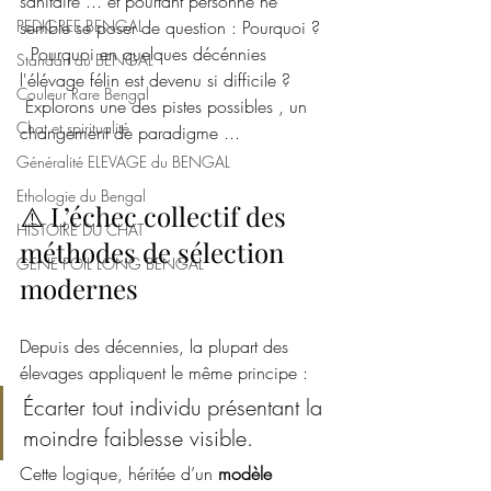
sanitaire ... et pourtant personne ne 
PEDIGREE BENGAL
semble se poser de question : Pourquoi ?  
  Pourquoi en quelques décénnies 
Standart du BENGAL
l'élévage félin est devenu si difficile ?       
Couleur Rare Bengal
 Explorons une des pistes possibles , un 
Chat et spiritualité
changement de paradigme ... 
Généralité ELEVAGE du BENGAL
Ethologie du Bengal
⚠️ L’échec collectif des 
HISTOIRE DU CHAT
méthodes de sélection 
GENE POIL LONG BENGAL
modernes
Depuis des décennies, la plupart des 
élevages appliquent le même principe :
Écarter tout individu présentant la 
moindre faiblesse visible.
Cette logique, héritée d’un 
modèle 