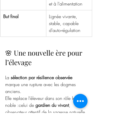
et à l’alimentation
But final
Lignée vivante, 
stable, capable 
d’auto-régulation
🌸 Une nouvelle ère pour 
l’élevage
La 
sélection par résilience observée
marque une rupture avec les dogmes 
anciens. 
Elle replace l’éleveur dans son rôle le plus 
noble :celui de 
gardien du vivant
, 
observateur attentif de la sagesse naturelle 
des animaux qu’il fait naître.
Ce changement de paradigme ne nie 