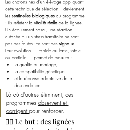
Les chatons nés d'un élévage appliquant 
cette technique de sélection -  deviennent 
les 
sentinelles biologiques
 du programme 
: ils reflètent la 
vitalité réelle
 de la lignée.
Un écoulement nasal, une réaction 
cutanée ou un stress transitoire ne sont 
pas des fautes :ce sont des 
signaux
.
Leur évolution — rapide ou lente, totale 
ou partielle — permet de mesurer :
la qualité du mariage,
la compatibilité génétique,
et la réponse adaptative de la 
descendance.
Là où d’autres éliminent, ces 
programmes 
observent et 
corrigent 
pour renforcer.
🧘‍♀️ Le but : des lignées 