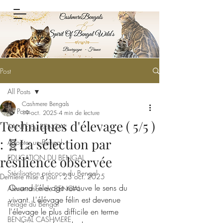
Post
All Posts
Cashmere Bengals
All Posts
19 oct. 2025
4 min de lecture
Techniques d'élevage ( 5/5 )
SANTÉ du BENGAL
: 🧬La sélection par
Adopter un Bengal
EDUCATION DU BENGAL
résilience observée
Stérilisation précoce du Bengal
Dernière mise à jour :
23 oct. 2025
Quand l’élevage retrouve le sens du 
Alimentation du BENGAL
vivant. L'élévage félin est devenue 
Pelage du Bengal
l'élevage le plus difficile en terme 
BENGAL CASHMERE