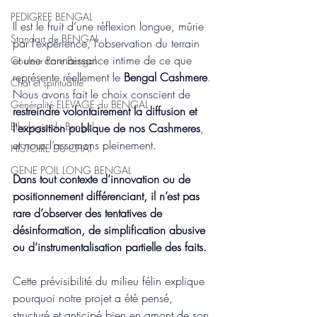
PEDIGREE BENGAL
Il est le fruit d’une réflexion longue, mûrie 
Standart du BENGAL
par l’expérience, l’observation du terrain 
et une connaissance intime de ce que 
Couleur Rare Bengal
représente réellement le 
Bengal Cashmere
.
Chat et spiritualité
Nous avons fait le choix conscient de 
Généralité ELEVAGE du BENGAL
restreindre volontairement la diffusion et 
Ethologie du Bengal
l'exposition publique de nos Cashmeres
, 
et nous l’assumons pleinement.
HISTOIRE DU CHAT
GENE POIL LONG BENGAL
Dans tout contexte d’innovation ou de 
positionnement différenciant, il n’est pas 
rare d’observer des tentatives de 
désinformation, de simplification abusive 
ou d’instrumentalisation partielle des faits. 
Cette prévisibilité du milieu félin explique 
pourquoi notre projet a été pensé, 
structuré et anticipé bien en amont de son 