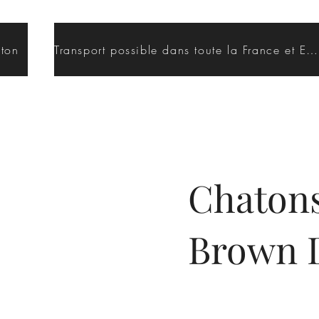
aton
Transport possible dans toute la France et Europe / Hors Europe
Chaton
Brown D