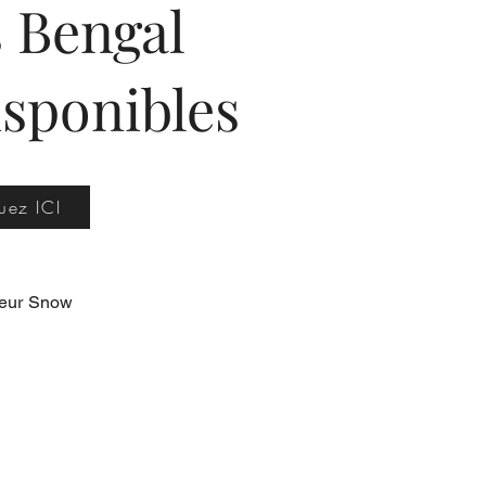
 Bengal
sponibles
uez ICI
uleur Snow