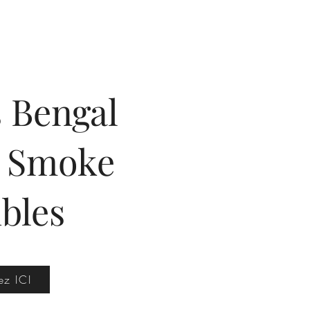
 Bengal
& Smoke
bles
ez ICI