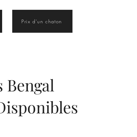
Prix d'un chaton
s Bengal
isponibles