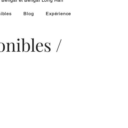
Bengal et Bengal Long Hair
ibles
Blog
Expérience
nibles /