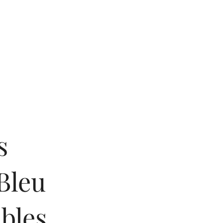
s
Bleu
bles