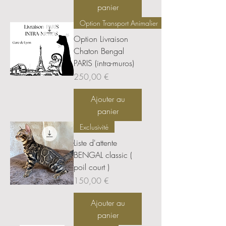
panier
Option Transport Animalier
Option Livraison
Chaton Bengal
PARIS (intra-muros)
Prix
250,00 €
Ajouter au
panier
Exclusivité
Liste d'attente
BENGAL classic (
poil court )
Prix
150,00 €
Ajouter au
panier