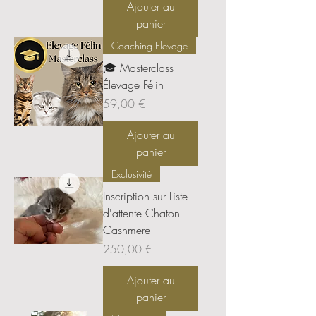
Ajouter au
panier
Coaching Elevage
🎓 Masterclass
Élevage Félin
Prix
59,00 €
Ajouter au
panier
Exclusivité
Inscription sur Liste
d'attente Chaton
Cashmere
Prix
250,00 €
Ajouter au
panier