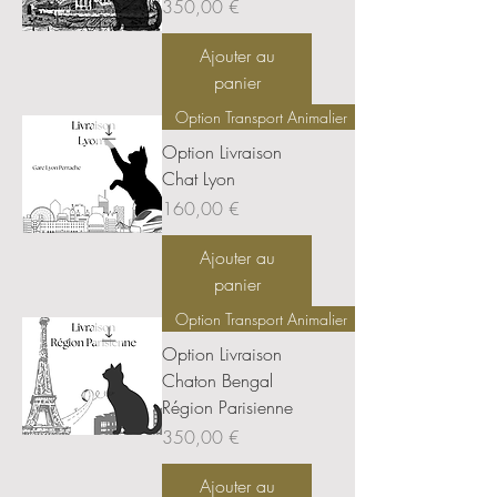
Prix
350,00 €
Ajouter au
panier
Option Transport Animalier
Option Livraison
Chat Lyon
Prix
160,00 €
Ajouter au
panier
Option Transport Animalier
Option Livraison
Chaton Bengal
Région Parisienne
Prix
350,00 €
Ajouter au