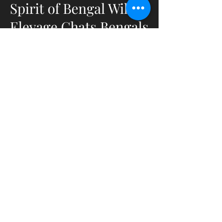
Spirit of Bengal Wild's
Elevage Chats Bengals
&
Bengals Cashmeres
en Bourgogne du Sud
- France
Elevage déclaré et capacitaire
ACACED Chats et Chiens
Affixe LOOF :Spirit Of Bengal
Wild's
Affixe TICA : CashmereBengals
Montchanin- Saône et Loire (71)
Bourgogne - France