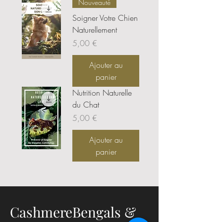
Nouveauté
Soigner Votre Chien
Naturellement
Prix
5,00 €
Ajouter au
panier
Nutrition Naturelle
du Chat
Prix
5,00 €
Ajouter au
panier
CashmereBengals &