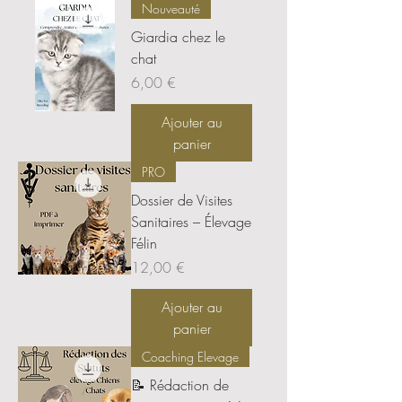
Nouveauté
Giardia chez le
chat
Prix
6,00 €
Ajouter au
panier
PRO
Dossier de Visites
Sanitaires – Élevage
Félin
Prix
12,00 €
Ajouter au
panier
Coaching Elevage
📝 Rédaction de