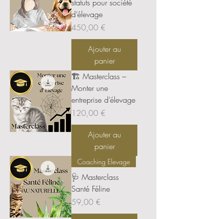
statuts pour société
d’élevage
Prix
450,00 €
Ajouter au
panier
🏗️ Masterclass –
Monter une
entreprise d’élevage
Prix
120,00 €
Ajouter au
panier
Coaching Elevage
🩺 Masterclass
Santé Féline
Prix
59,00 €