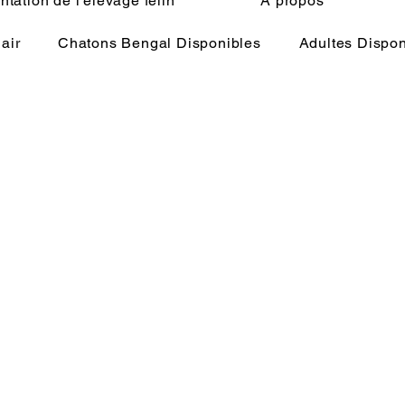
tation de l'élevage félin
À propos
air
Chatons Bengal Disponibles
Adultes Dispon