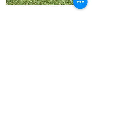
Chatons mâles en
évaluation