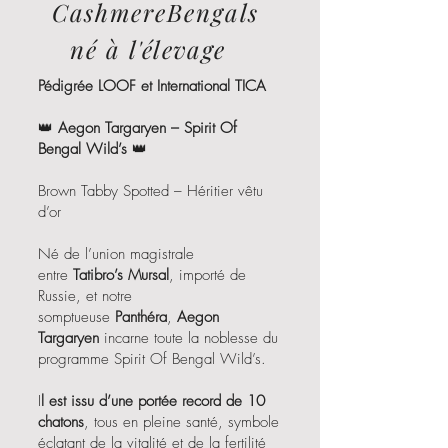
CashmereBengals
né à
l'élevage
Pédigrée LOOF et International TICA
👑
Aegon Targaryen – Spirit Of
Bengal Wild’s
👑
Brown Tabby Spotted – Héritier vêtu
d’or
Né de l’union magistrale
entre
Tatibro’s Mursal
, importé de
Russie, et notre
somptueuse
Panthéra
,
Aegon
Targaryen
incarne toute la noblesse du
programme Spirit Of Bengal Wild’s.
I
l est issu d’une portée record de 10
chatons
, tous en pleine santé, symbole
éclatant de la vitalité et de la fertilité