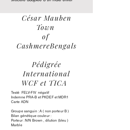
César Mauben
Town
of
CashmereBengals
Pédigrée
International
WCF et TICA
Testé FELV-FIV négatif
Indemne PRA-B et PKDEF et MDR1
Carte ADN
Groupe sanguin : A ( non porteur B )
Bilan génétique couleur :
Porteur : N/N Brown , dilution (bleu )
Marble