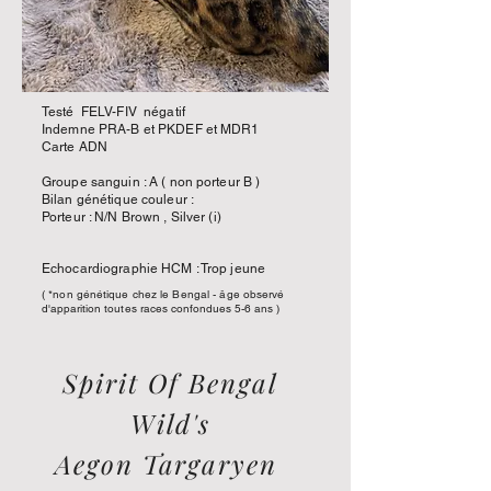
Testé FELV-FIV négatif
Indemne PRA-B et PKDEF et MDR1
Carte ADN
Groupe sanguin : A ( non porteur B )
Bilan génétique couleur :
Porteur : N/N Brown , Silver (i)
Echocardiographie HCM : Trop jeune
( *non génétique chez le Bengal - âge observé
d'apparition toutes races confondues 5-6 ans )
Spirit Of Bengal
Wild's
Aegon Targaryen