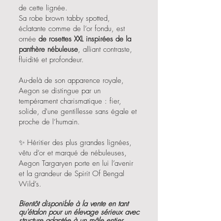
de cette lignée.
Sa robe brown tabby spotted,
éclatante comme de l’or fondu, est
ornée
de rosettes XXL inspirées de la
panthère nébuleuse
, alliant contraste,
fluidité et profondeur.
Au-delà de son apparence royale,
Aegon se distingue par un
tempérament charismatique : fier,
solide, d'une gentillesse sans égale et
proche de l’humain.
✨ Héritier des plus grandes lignées,
vêtu d’or et marqué de nébuleuses,
Aegon Targaryen porte en lui l’avenir
et la grandeur de Spirit Of Bengal
Wild’s.
Bientôt disponible à la vente en tant
qu'étalon pour un élevage sérieux avec
structure adaptée à un mâle entier