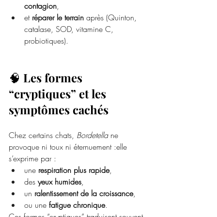
contagion
,
et 
réparer le terrain
 après (Quinton, 
catalase, SOD, vitamine C, 
probiotiques).
🧠 
Les formes 
“cryptiques” et les 
symptômes cachés
Chez certains chats, 
Bordetella
 ne 
provoque ni toux ni éternuement :elle 
s’exprime par :
une 
respiration plus rapide
,
des 
yeux humides
,
un 
ralentissement de la croissance
,
ou une 
fatigue chronique
.
Ces formes “cryptiques” traduisent souvent 