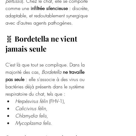
pertussis
). Chez le chat, elle se comporte 
comme une 
infiltrée silencieuse
 : discrète, 
adaptable, et redoutablement synergique 
avec d’autres agents pathogènes.
🧬 
Bordetella ne vient 
jamais seule
C’est là que tout se complique. Dans la 
majorité des cas, 
Bordetella
ne travaille 
pas seule
 : elle s’associe à des virus ou 
bactéries déjà présents dans le système 
respiratoire du chat, tels que :
Herpèsvirus félin
 (FHV-1),
Calicivirus félin
,
Chlamydia felis
,
Mycoplasma felis
.