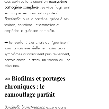
Ces co-infections créent un 
écosystème 
pathogène complexe
 :les virus fragilisent 
les muqueuses, ouvrant la porte à 
Bordetella
 ;puis la bactérie, grâce à ses 
toxines, entretient l’inflammation et 
empêche la guérison complète.
➡️ Le résultat ? Des chats qui “guérissent” 
sans jamais être réellement sains.Leurs 
symptômes disparaissent puis reviennent, 
parfois après un stress, un vaccin ou une 
mise bas.
🧫 
Biofilms et portages 
chroniques : le 
camouflage parfait
Bordetella bronchiseptica
 excelle dans 