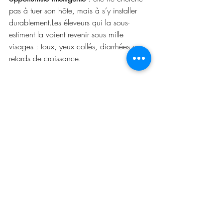
pas à tuer son hôte, mais à s’y installer 
durablement.Les éleveurs qui la sous-
estiment la voient revenir sous mille 
visages : toux, yeux collés, diarrhées ou 
retards de croissance.
Ce n’est pas une fatalité.Mais elle nous 
oblige à revoir notre façon de “soigner” :
👉 à ne plus opposer antibiotiques et 
approches naturelles,
👉 à travailler sur le terrain, pas 
seulement sur le symptôme,
👉 et à replacer la 
biologie du vivant
 — 
celle des biofilms, des synergies et de 
l’immunité — au centre de la 
compréhension.
🌿 
La guérison n’est pas une lutte 
contre la nature, mais une 