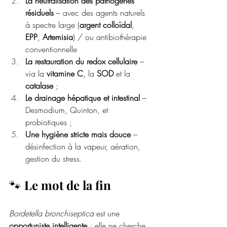
La neutralisation des pathogènes 
résiduels
 – avec des agents naturels 
à spectre large (
argent colloïdal
, 
EPP
, 
Artemisia
) / ou antibiothérapie 
conventionnelle
La restauration du redox cellulaire
 – 
via la 
vitamine C
, la 
SOD
 et la 
catalase
 ;
Le drainage hépatique et intestinal
 – 
Desmodium, Quinton, et 
probiotiques ;
Une hygiène stricte mais douce
 – 
désinfection à la vapeur, aération, 
gestion du stress.
🐾 
Le mot de la fin
Bordetella bronchiseptica
 est une 
opportuniste intelligente
 : elle ne cherche 