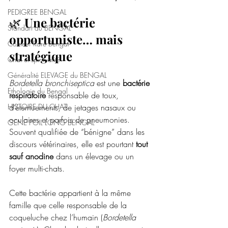
PEDIGREE BENGAL
🌿 
Une bactérie 
Standart du BENGAL
opportuniste… mais 
Couleur Rare Bengal
stratégique
Chat et spiritualité
Généralité ELEVAGE du BENGAL
Bordetella bronchiseptica
 est une 
bactérie 
Ethologie du Bengal
respiratoire
 responsable de toux, 
HISTOIRE DU CHAT
d’éternuements, de jetages nasaux ou 
oculaires et parfois de pneumonies.
GENE POIL LONG BENGAL
Souvent qualifiée de “bénigne” dans les 
discours vétérinaires, elle est pourtant 
tout 
sauf anodine
 dans un élevage ou un 
foyer multi-chats.
Cette bactérie appartient à la même 
famille que celle responsable de la 
coqueluche chez l’humain (
Bordetella 