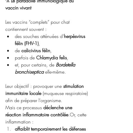
⚗️ 
Le paradoxe immunologique du 
vaccin vivant
Les vaccins “complets” pour chat 
contiennent souvent :
des souches atténuées d’
herpèsvirus 
félin (FHV-1)
,
de 
calicivirus félin
,
parfois de 
Chlamydia felis
,
et, pour certains, de 
Bordetella 
bronchiseptica
 elle-même.
Leur objectif : provoquer une 
stimulation 
immunitaire locale
 (muqueuse respiratoire) 
afin de préparer l’organisme.
Mais ce processus 
déclenche une 
réaction inflammatoire contrôlée
.Or, cette 
inflammation :
affaiblit temporairement les défenses 