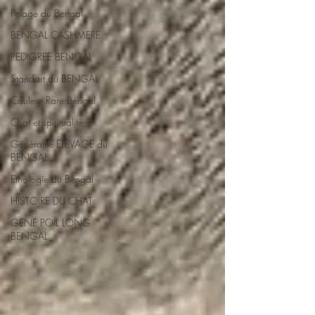
Pelage du Bengal
BENGAL CASHMERE
PEDIGREE BENGAL
Standart du BENGAL
Couleur Rare Bengal
Chat et spiritualité
Généralité ELEVAGE du
BENGAL
Ethologie du Bengal
HISTOIRE DU CHAT
GENE POIL LONG
BENGAL