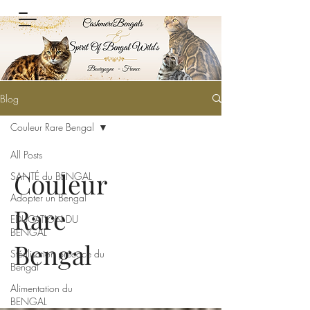
Blog
Couleur Rare Bengal
All Posts
Couleur
SANTÉ du BENGAL
Adopter un Bengal
Rare
EDUCATION DU
BENGAL
Bengal
Stérilisation précoce du
Bengal
Alimentation du
BENGAL