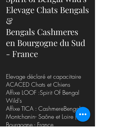
consanguine) a été présenté
aujourd’hui en deux
Elevage Chats Bengals
comme un outil de travail.
bien distinctes :cell
Chez les pionniers du
travaille avec la natu
&
Bengal,...
Bengals Cashmeres
en Bourgogne du Sud
- France
Elevage déclaré et capacitaire
ACACED Chats et Chiens
Affixe LOOF :Spirit Of Bengal
Wild's
Affixe TICA : CashmereBengals
Montchanin- Saône et Loire (71)
Bourgogne - France