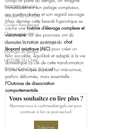
Lorsqu’on parle du Bengal, on imagine 
PEDIGREE BENGAL
immédiatement son pelage somptueux, 
ses rosettes dorées et son regard sauvage. 
Standart du BENGAL
Mais derrière cette beauté hypnotique se 
Couleur Rare Bengal
cache une 
histoire d’élevage complexe et 
Chat et spiritualité
visionnaire
, où des pionniers ont dû 
dompter la nature sauvage du 
chat 
Généralité ELEVAGE du BENGAL
léopard asiatique (ALC)
 pour créer un 
Ethologie du Bengal
félin sociable, équilibré et adapté à la vie 
HISTOIRE DU CHAT
domestique.La
 clé de cette transformation 
? Une technique aujourd’hui méconnue, 
GENE POIL LONG BENGAL
parfois déformée, mais essentielle : 
l’Outcross de dissociation 
comportementale
.
Vous souhaitez en lire plus ?
Abonnez-vous à cashmerebengals.net pour 
continuer à lire ce post exclusif.
S'abonner