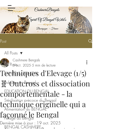
Post
All Posts
Cashmere Bengals
All Posts
5 oct. 2025
5 min de lecture
Techniques d'Elevage (1/5)
SANTÉ du BENGAL
🧬 Outcross et dissociation
Adopter un Bengal
EDUCATION DU BENGAL
comportementale - la
Stérilisation précoce du Bengal
technique originelle qui a
Alimentation du BENGAL
façonné le Bengal
Pelage du Bengal
Dernière mise à jour :
19 oct. 2025
BENGAL CASHMERE