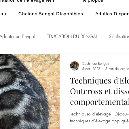
tation de l'élevage félin
À propos
air
Chatons Bengal Disponibles
Adultes Dispon
Adopter un Bengal
EDUCATION DU BENGAL
Stérilisat
lage du Bengal
BENGAL CASHMERE
PEDIGREE BENGA
Cashmere Bengals
5 oct. 2025
5 min de lecture
Techniques d'Ele
r Rare Bengal
Chat et spiritualité
Généralité ELEVAGE d
Outcross et diss
comportementale
RE DU CHAT
GENE POIL LONG BENGAL
originelle qui a 
Techniques d'élevage - Découvre
Bengal
techniques d'élevage appliqu