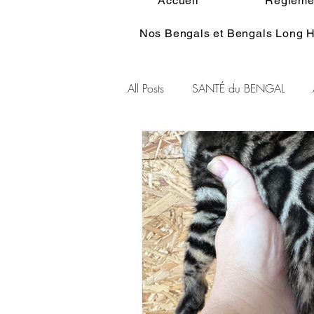
Accueil
Réglemen
Nos Bengals et Bengals Long H
All Posts
SANTÉ du BENGAL
Alimentation du BENGAL
Pe
Standart du BENGAL
Couleu
Ethologie du Bengal
HISTOI