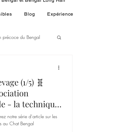
Bengal et Bengal Long Hair
ibles
Blog
Expérience
ion précoce du Bengal
L
vage (1/5) 🧬
u BENGAL
ociation
 - la technique
façonné le
z notre série d'article sur les
és au Chat Bengal