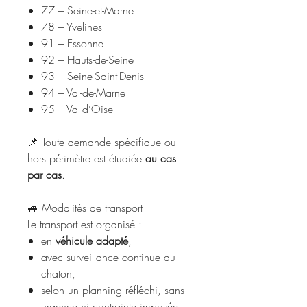
77 – Seine-et-Marne
78 – Yvelines
91 – Essonne
92 – Hauts-de-Seine
93 – Seine-Saint-Denis
94 – Val-de-Marne
95 – Val-d’Oise
📌 Toute demande spécifique ou
hors périmètre est étudiée
au cas
par cas
.
🚙 Modalités de transport
Le transport est organisé :
en
véhicule adapté
,
avec surveillance continue du
chaton,
selon un planning réfléchi, sans
urgence ni contrainte imposée.