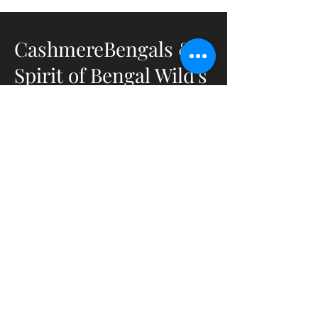
CashmereBengals &
Spirit of Bengal Wild's
Elevage Chats Bengals
&
Bengals Cashmeres
en Bourgogne du Sud
- France
Elevage déclaré et capacitaire
ACACED Chats et Chiens
Affixe LOOF :Spirit Of Bengal