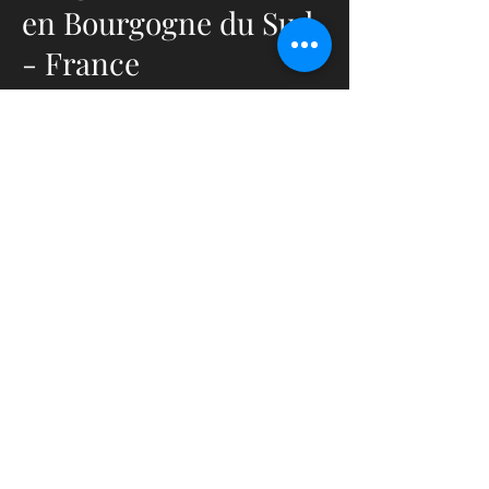
en Bourgogne du Sud
- France
Elevage déclaré et capacitaire
ACACED Chats et Chiens
Affixe LOOF :Spirit Of Bengal
Wild's
Affixe TICA : CashmereBengals
Montchanin- Saône et Loire (71)
Bourgogne - France
( situé à 5 minutes de la gare
TGV Montchanin-Le Creusot -
1H15 de PARIS Gare de Lyon - et
45 minutes de LYON