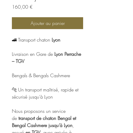
Prix
160,00 €
Ajouter au panier
🚄 Transport chaton
Lyon
Livraison en Gare de
Lyon Perrache
– TGV
Bengals & Bengals Cashmere
🐆 Un transport maîtrisé, rapide et
sécurisé jusqu’à Lyon
Nous proposons un service
de
transport de chaton Bengal et
Bengal Cashmere jusqu’à Lyon
,
assuré
en TGV
, avec arrivée à