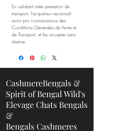
En validant cette prestation de
transport, l’acquéreur reconnaît
avoir pris connaissance des
Conditions Générales de Vente et
de Transport, et les accepter sans
réserve.
CashmereBengals &
Spirit of Bengal Wild's
Elevage Chats Bengals
&
Bengals Cashmeres