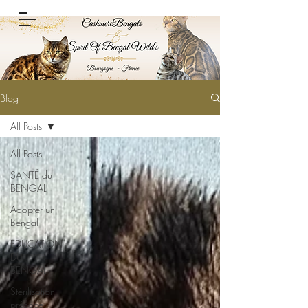
Blog
All Posts
All Posts
SANTÉ du
BENGAL
Adopter un
Bengal
EDUCATION
DU
BENGAL
Stérilisation
précoce