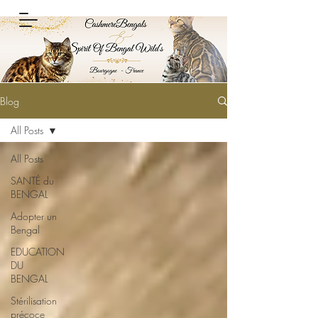
Blog
All Posts
All Posts
SANTÉ du
BENGAL
Adopter un
Bengal
EDUCATION
DU
BENGAL
Stérilisation
précoce