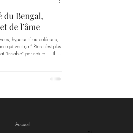
e
é du Bengal,
 et de l’âme
veux, hyperactif ou colérique,
ce qui veut ça.” Rien n’est plus
at “instable” par nature — il est
gent , au système nerveux
é à son système immunitaire. Ce
 la nervosité ou de
e la manifestation d’un
l , souvent aggravé par une
Accueil