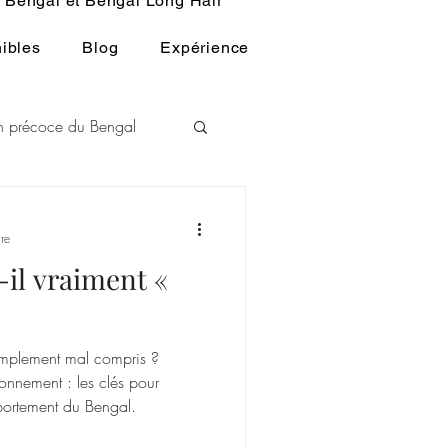
Bengal et Bengal Long Hair
ibles
Blog
Expérience
ion précoce du Bengal
L
re
il vraiment «
u BENGAL
 simplement mal compris ?
ronnement : les clés pour
portement du Bengal.