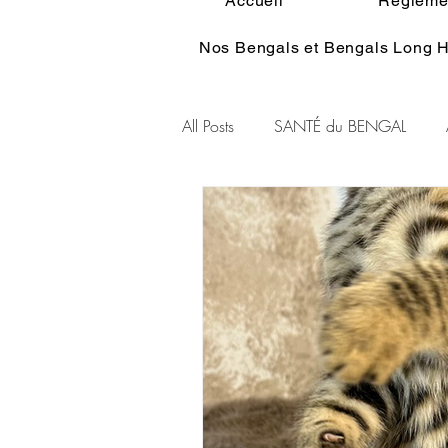
Accueil
Réglemen
Nos Bengals et Bengals Long H
All Posts
SANTÉ du BENGAL
Alimentation du BENGAL
Pe
Standart du BENGAL
Couleu
Ethologie du Bengal
HISTOI