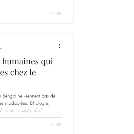
re
s humaines qui
es chez le
du Bengal ne viennent pas de
es inadaptées. Éthologie,
érité enfin expliquée."