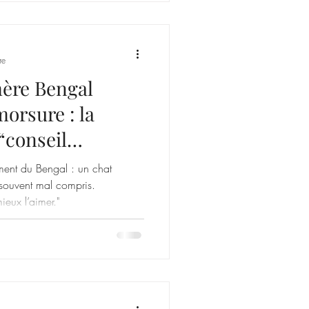
re
mère Bengal
morsure : la
“conseil
lique
ent du Bengal : un chat
, souvent mal compris.
ieux l’aimer."