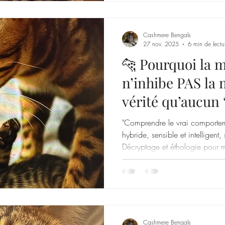
Cashmere Bengals
27 nov. 2025
6 min de lectu
🐆 Pourquoi la 
n’inhibe PAS la 
vérité qu’aucun 
standard” n’exp
"Comprendre le vrai comportem
hybride, sensible et intelligent
Décryptage et éthologie pour m
Cashmere Bengals