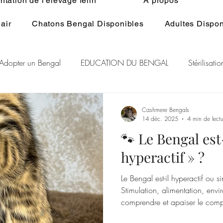
tation de l'élevage félin
À propos
air
Chatons Bengal Disponibles
Adultes Dispon
Adopter un Bengal
EDUCATION DU BENGAL
Stérilisat
lage du Bengal
BENGAL CASHMERE
PEDIGREE BENGA
Cashmere Bengals
14 déc. 2025
4 min de lectu
🐾 Le Bengal est-
r Rare Bengal
Chat et spiritualité
Généralité ELEVAGE d
hyperactif » ?
Le Bengal est-il hyperactif ou
RE DU CHAT
GENE POIL LONG BENGAL
Stimulation, alimentation, envi
comprendre et apaiser le com