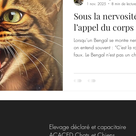
1 nov. 2025
8 min de lectur
Sous la nervosit
l’appel du corps
Lorsqu’un Bengal se montre ner
on entend souvent : “C’est la ra
faux. Le Bengal n’est pas un ch
un être hypersensible et intelli
finement réactif, intimement li
que beaucoup prennent pour de
l’agressivité n’est en réalité qu
déséquilibre immuno-émotionne
alime
Elevage déclaré et capacitaire
ACACED Chats et Chiens