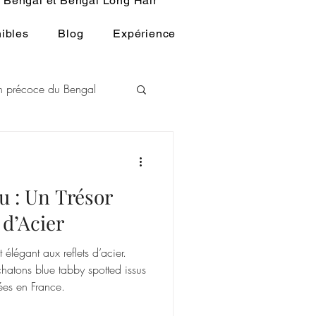
Bengal et Bengal Long Hair
ibles
Blog
Expérience
ion précoce du Bengal
L
u : Un Trésor
u BENGAL
 d’Acier
élégant aux reflets d’acier.
atons blue tabby spotted issus
nées en France.