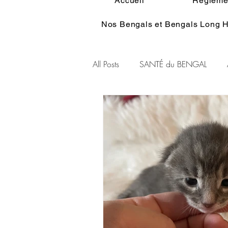
Accueil
Réglemen
Nos Bengals et Bengals Long H
All Posts
SANTÉ du BENGAL
Alimentation du BENGAL
Pe
Standart du BENGAL
Couleu
Ethologie du Bengal
HISTOI