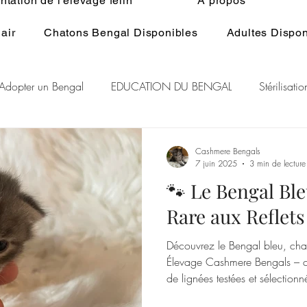
tation de l'élevage félin
À propos
air
Chatons Bengal Disponibles
Adultes Dispon
Adopter un Bengal
EDUCATION DU BENGAL
Stérilisat
lage du Bengal
BENGAL CASHMERE
PEDIGREE BENGA
Cashmere Bengals
7 juin 2025
3 min de lecture
🐾 Le Bengal Ble
r Rare Bengal
Chat et spiritualité
Généralité ELEVAGE d
Rare aux Reflets
Découvrez le Bengal bleu, chat 
RE DU CHAT
GENE POIL LONG BENGAL
Élevage Cashmere Bengals – ch
de lignées testées et sélection