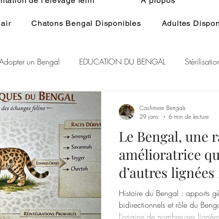
tation de l'élevage félin
À propos
air
Chatons Bengal Disponibles
Adultes Dispon
Adopter un Bengal
EDUCATION DU BENGAL
Stérilisat
lage du Bengal
BENGAL CASHMERE
PEDIGREE BENGA
Cashmere Bengals
29 janv.
6 min de lecture
Le Bengal, une 
r Rare Bengal
Chat et spiritualité
Généralité ELEVAGE d
amélioratrice qu
d’autres lignées 
RE DU CHAT
GENE POIL LONG BENGAL
Histoire du Bengal : apports 
bidirectionnels et rôle du Ben
l’origine de nombreuses lignée