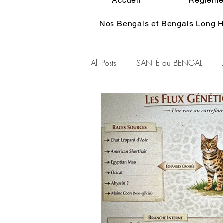
Accueil
Réglemen
Nos Bengals et Bengals Long H
All Posts
SANTÉ du BENGAL
Alimentation du BENGAL
Pe
Standart du BENGAL
Couleu
Ethologie du Bengal
HISTOI