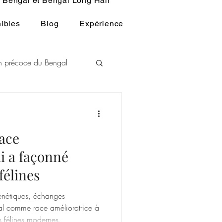
Bengal et Bengal Long Hair
ibles
Blog
Expérience
ion précoce du Bengal
L
race
u BENGAL
i a façonné
félines
génétiques, échanges
gal comme race amélioratrice à
s félines modernes.