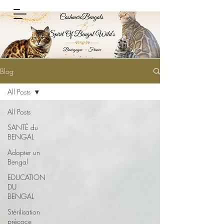
Blog
All Posts
All Posts
SANTÉ du
BENGAL
Adopter un
Bengal
EDUCATION
DU
BENGAL
Stérilisation
précoce