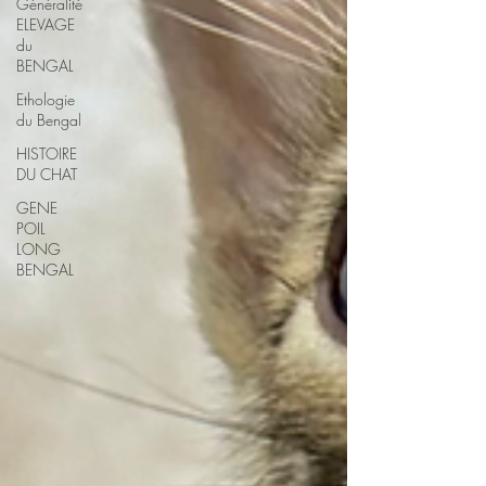
Généralité
ELEVAGE
du
BENGAL
Ethologie
du Bengal
HISTOIRE
DU CHAT
GENE
POIL
LONG
BENGAL