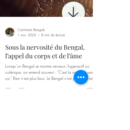
Cashmere Bengals
1 nov. 2025
8 min de lecture
Sous la nervosité du Bengal,
l’appel du corps et de l’âme
Lorsqu’un Bengal se montre nerveux, hyperactif ou
colérique, on entend souvent : “C’est la race qui veut
ça.” Rien n’est plus faux. Le Bengal n’est pas un chat
“instable” par nature — il est un être hypersensible et
intelligent , au système nerveux finement réactif,
intimement lié à son système immunitaire. Ce que
beaucoup prennent pour de la nervosité ou de
l’agressivité n’est en réalité que la manifestation d’un
déséquilibre immuno-émotionnel , souvent aggravé par
CashmereBengals &