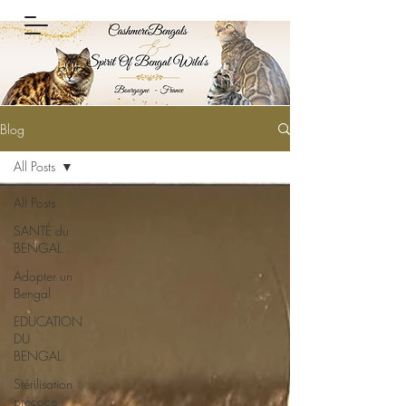
Blog
All Posts
All Posts
SANTÉ du
BENGAL
Adopter un
Bengal
EDUCATION
DU
BENGAL
Stérilisation
précoce