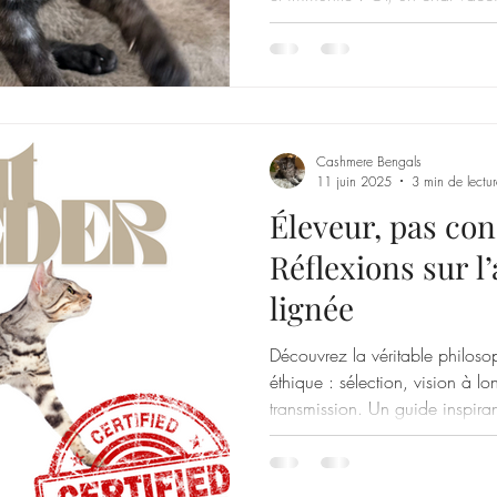
chat non vacciné peut être ext
de son terrain biologique — le cœur même de son système
immunitaire. Arley Queen , no
jeune espoir femelle de la chat
musclé :-) 1️⃣ Les trois piliers d
Cashmere Bengals
11 juin 2025
3 min de lectur
Éleveur, pas co
Réflexions sur l
lignée
Découvrez la véritable philos
éthique : sélection, vision à l
transmission. Un guide inspiran
Bengals qui souhaitent bâtir le
conscience et exigence.