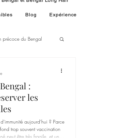
Bengal et Bengal Long Hair
ibles
Blog
Expérience
ion précoce du Bengal
L
re
Bengal :
u BENGAL
les
r d’immunité aujourd’hui ? Parce
ond trop souvent vaccination
é peut être très fragile, et un