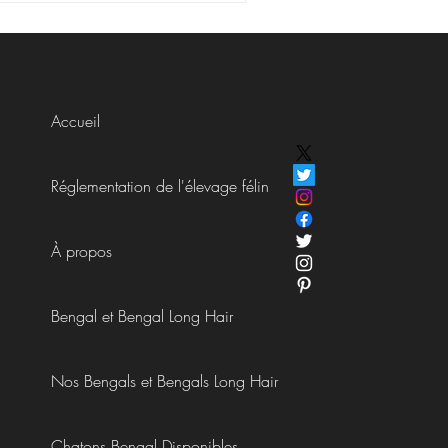
Accueil
Réglementation de l'élevage félin
À propos
Bengal et Bengal Long Hair
Nos Bengals et Bengals Long Hair
Chatons Bengal Disponibles