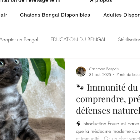
tation de l'élevage félin
À propos
air
Chatons Bengal Disponibles
Adultes Dispon
Adopter un Bengal
EDUCATION DU BENGAL
Stérilisat
lage du Bengal
BENGAL CASHMERE
PEDIGREE BENGA
Cashmere Bengals
31 oct. 2025
7 min de lectu
🐾 Immunité du 
r Rare Bengal
Chat et spiritualité
Généralité ELEVAGE d
comprendre, préserver les
défenses naturel
RE DU CHAT
GENE POIL LONG BENGAL
🧠 Introduction Pourquoi parle
que la médecine moderne conf
et immunité . Or, un chat vaccin