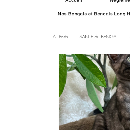
Accueil
Réglemen
Nos Bengals et Bengals Long H
All Posts
SANTÉ du BENGAL
Alimentation du BENGAL
Pe
Standart du BENGAL
Couleu
Ethologie du Bengal
HISTOI