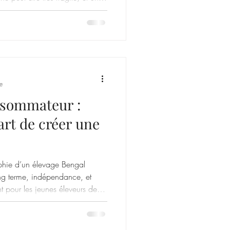
rêmement résistant.Tout dépend
tre panthère black smoke ,
terie au système immunitaire
e l’immunité féline 🧬 L’im
e
nsommateur :
’art de créer une
ophie d’un élevage Bengal
ong terme, indépendance, et
t pour les jeunes éleveurs de
ur propre lignée avec