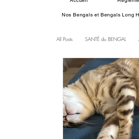
Accueil
Réglemen
Nos Bengals et Bengals Long H
All Posts
SANTÉ du BENGAL
Alimentation du BENGAL
Pe
Standart du BENGAL
Couleu
Ethologie du Bengal
HISTOI