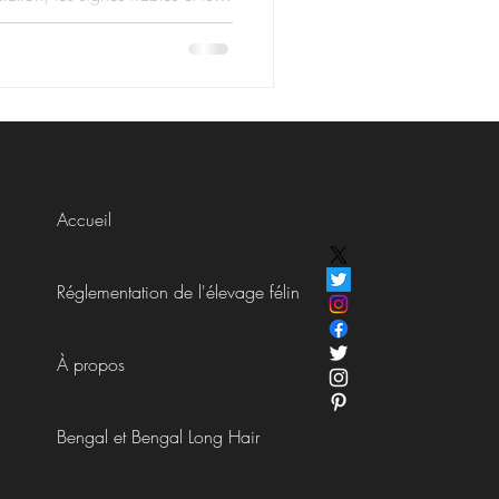
onsable.
Accueil
Réglementation de l'élevage félin
À propos
Bengal et Bengal Long Hair