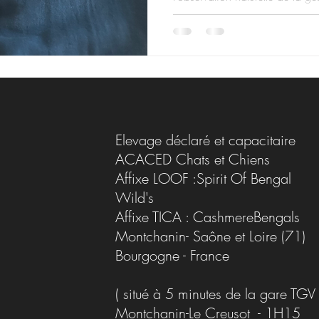
réalités de l’élevage félin resp
Elevage déclaré et capacitaire
ACACED Chats et Chiens
Affixe LOOF :Spirit Of Bengal
Wild's
Affixe TICA : CashmereBengals
Montchanin- Saône et Loire (71)
Bourgogne - France
( situé à 5 minutes de la gare TGV
Montchanin-Le Creusot - 1H15