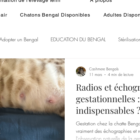
tation de l'élevage félin
À propos
air
Chatons Bengal Disponibles
Adultes Dispon
Adopter un Bengal
EDUCATION DU BENGAL
Stérilisat
lage du Bengal
BENGAL CASHMERE
PEDIGREE BENGA
Cashmere Bengals
11 mars
4 min de lecture
Radios et échog
r Rare Bengal
Chat et spiritualité
Généralité ELEVAGE d
gestationnelles 
indispensables 
RE DU CHAT
GENE POIL LONG BENGAL
Gestation chez la chatte Benga
vraiment des échographies et 
l’observation naturelle de la ges