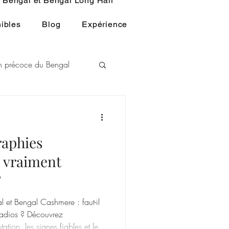
Bengal et Bengal Long Hair
ibles
Blog
Expérience
ion précoce du Bengal
L
raphies
u BENGAL
: vraiment
?
l et Bengal Cashmere : faut-il
radios ? Découvrez
tation, les signes fiables et les