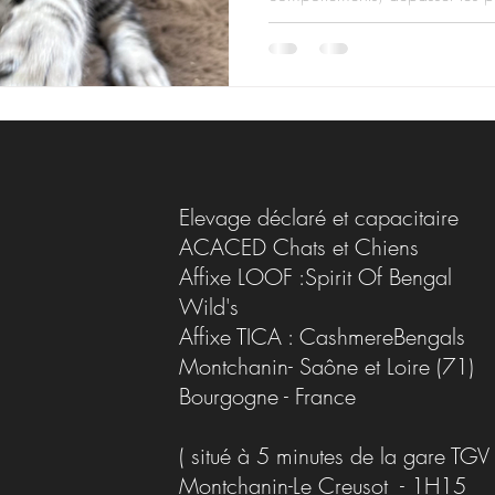
construire une race équilibré
comprendre le Bengal. »
Elevage déclaré et capacitaire
ACACED Chats et Chiens
Affixe LOOF :Spirit Of Bengal
Wild's
Affixe TICA : CashmereBengals
Montchanin- Saône et Loire (71)
Bourgogne - France
( situé à 5 minutes de la gare TGV
Montchanin-Le Creusot - 1H15