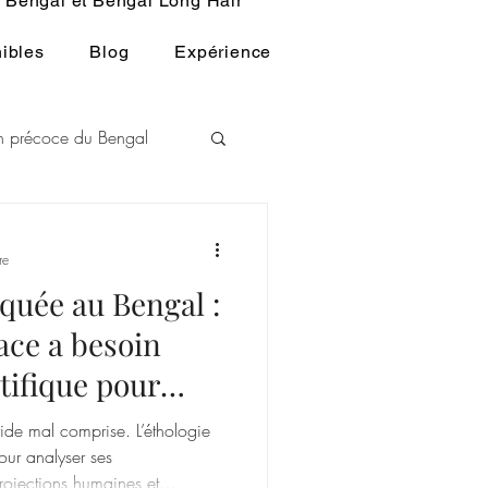
Bengal et Bengal Long Hair
ibles
Blog
Expérience
ion précoce du Bengal
L
re
iquée au Bengal :
u BENGAL
ace a besoin
tifique pour
ride mal comprise. L’éthologie
our analyser ses
rojections humaines et