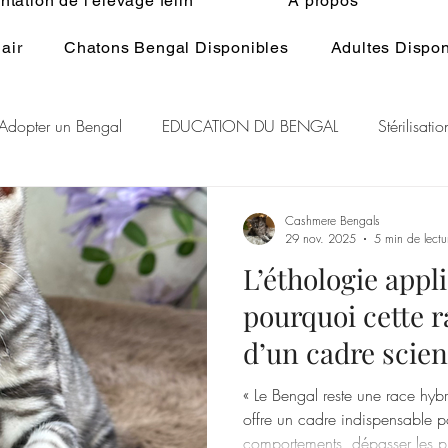
tation de l'élevage félin
À propos
air
Chatons Bengal Disponibles
Adultes Dispon
Adopter un Bengal
EDUCATION DU BENGAL
Stérilisat
lage du Bengal
BENGAL CASHMERE
PEDIGREE BENGA
Cashmere Bengals
29 nov. 2025
5 min de lectu
L’éthologie appl
r Rare Bengal
Chat et spiritualité
Généralité ELEVAGE d
pourquoi cette r
d’un cadre scien
RE DU CHAT
GENE POIL LONG BENGAL
évoluer
« Le Bengal reste une race hyb
offre un cadre indispensable p
comportements, dépasser les p