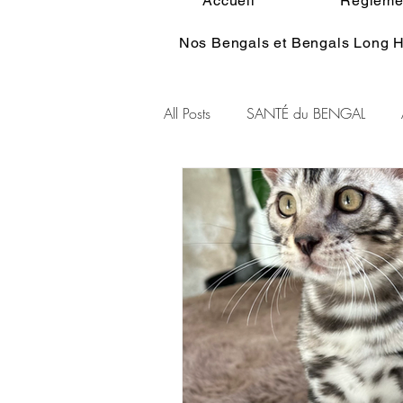
Accueil
Réglemen
Nos Bengals et Bengals Long H
All Posts
SANTÉ du BENGAL
Alimentation du BENGAL
Pe
Standart du BENGAL
Couleu
Ethologie du Bengal
HISTOI