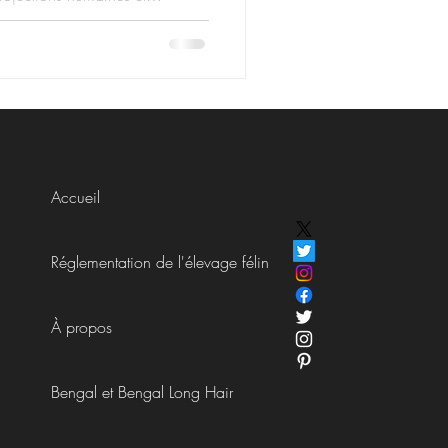
e. Comprendre l’ALC pour mieux
Accueil
Réglementation de l'élevage félin
À propos
Bengal et Bengal Long Hair