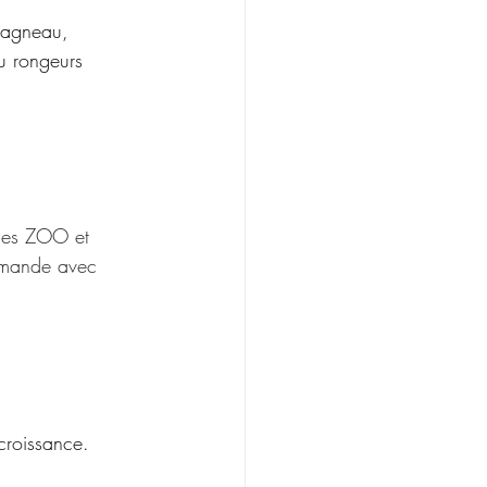
, agneau, 
u rongeurs 
les ZOO et 
mmande avec 
croissance.