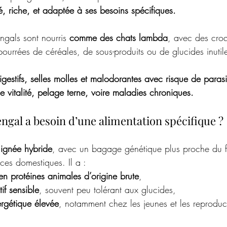
é, riche, et adaptée à ses besoins spécifiques.
ngals sont nourris 
comme des chats lambda
, avec des croq
 bourrées de céréales, de sous-produits ou de glucides inutil
gestifs, selles molles et malodorantes avec risque de parasi
de vitalité, pelage terne, voire maladies chroniques.
engal a besoin d’une alimentation spécifique ?
lignée hybride
, avec un bagage génétique plus proche du f
ces domestiques. Il a :
en protéines animales d’origine brute
,
if sensible
, souvent peu tolérant aux glucides,
rgétique élevée
, notamment chez les jeunes et les reproduc