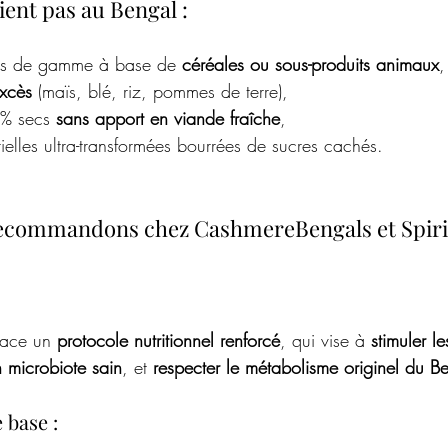
ient pas au Bengal :
bas de gamme à base de 
céréales ou sous-produits animaux
,
excès
 (maïs, blé, riz, pommes de terre),
% secs 
sans apport en viande fraîche
,
rielles ultra-transformées bourrées de sucres cachés.
ecommandons chez CashmereBengals et Spirit
ace un 
protocole nutritionnel renforcé
, qui vise à 
stimuler l
n microbiote sain
, et 
respecter le métabolisme originel du B
 base :