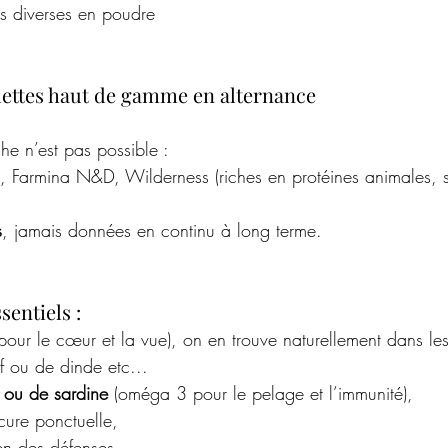
es diverses en poudre
quettes haut de gamme en alternance
he n’est pas possible :
e, Farmina N&D, Wilderness (riches en protéines animales, s
s
, jamais données en continu à long terme.
entiels :
 pour le cœur et la vue), on en trouve naturellement dans l
 ou de dinde etc...  
 ou de sardine
 (oméga 3 pour le pelage et l’immunité),
cure ponctuelle,
en des défenses.