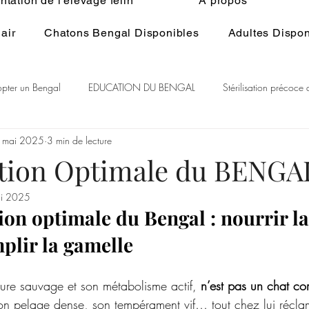
tation de l'élevage félin
À propos
air
Chatons Bengal Disponibles
Adultes Dispon
pter un Bengal
EDUCATION DU BENGAL
Stérilisation précoce
 mai 2025
3 min de lecture
 du Bengal
BENGAL CASHMERE
PEDIGREE BENGAL
St
tion Optimale du BENGA
i 2025
itualité
Généralité ELEVAGE du BENGAL
Ethologie du Bengal
on optimale du Bengal : nourrir la
mplir la gamelle
lure sauvage et son métabolisme actif, 
n’est pas un chat co
on pelage dense, son tempérament vif… tout chez lui récla