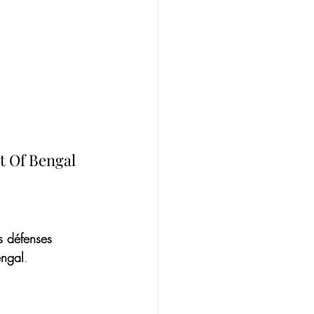
 Of Bengal 
es défenses 
engal
.