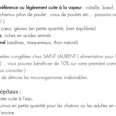
référence ou légèrement cuite à la vapeur
 : volaille, bœuf
charnus pilon de poulet , cous de poulets etc... poussins o
! ) 
, cœur, gésiers (en petite quantité, bien équilibrés)
s
, riches en acides aminés
nel
 (sardines, maquereaux, thon naturel)
etées congélées chez SAINT LAURENT ( alimentation pour 
)  , vous pouvez bénéficier de 10% sur votre première co
us consulter ) 
de détruire les mico-organismes indésirables. 
égétaux :
tte cuite à l’eau,
inoa en petite quantité pour les chatons ou les adultes en 
'avoine 