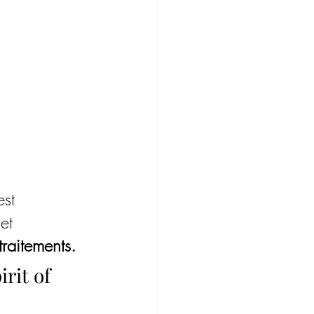
st 
 et 
traitements.
rit of 