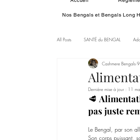
Accueil
Réglemen
Nos Bengals et Bengals Long H
All Posts
SANTÉ du BENGAL
Ado
Cashmere Bengals
9
Alimentation du BENGAL
Pelage
Alimenta
Dernière mise à jour :
11 ma
Couleur Rare Bengal
Chat et spir
🥩 
Alimentati
pas juste re
GENE POIL LONG BENGAL
Le Bengal, par son al
Son corps puissant, s