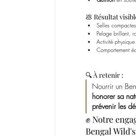
💩 Résultat visib
Selles compactes
Pelage brillant, r
Activité physique
Comportement équi
🔍 À retenir :
Nourrir un Ben
honorer sa nat
prévenir les dé
✊ Notre enga
Bengal Wild's 