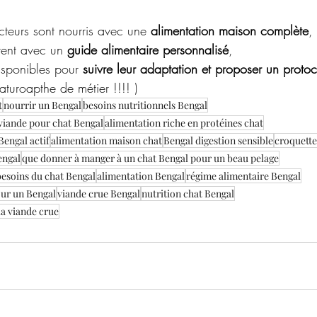
teurs sont nourris avec une 
alimentation maison complète
,
ent avec un 
guide alimentaire personnalisé
,
isponibles pour 
suivre leur adaptation et proposer un protoc
naturoapthe de métier !!!! ) 
t
nourrir un Bengal
besoins nutritionnels Bengal
 viande pour chat Bengal
alimentation riche en protéines chat
Bengal actif
alimentation maison chat
Bengal digestion sensible
croquette
engal
que donner à manger à un chat Bengal pour un beau pelage
besoins du chat Bengal
alimentation Bengal
régime alimentaire Bengal
our un Bengal
viande crue Bengal
nutrition chat Bengal
la viande crue