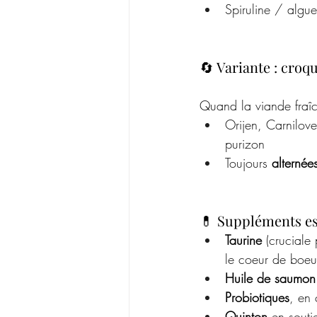
Spiruline / algu
🔄 Variante : cro
Quand la viande fraîc
Orijen, Carnilov
purizon 
Toujours 
alternée
💊 Suppléments ess
Taurine
 (cruciale
le coeur de boeuf
Huile de saumon
Probiotiques
, en 
Quinton
 en souti