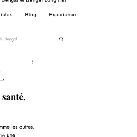
Bengal et Bengal Long Hair
ibles
Blog
Expérience
 du Bengal
andart du BENGAL
L
HISTOIRE DU CHAT
 santé, 
mme les autres
. 
me 
une 