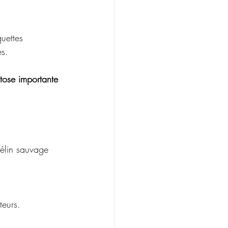
uettes 
es. 
tose importante 
élin sauvage 
teurs.