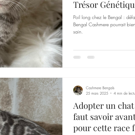
Trésor Génétiqu
Poil long chez le Bengal : déf
Bengal Cashmere pourrait bien 
sain.
Cashmere Bengals
25 mars 2025
4 min de lect
Adopter un chat 
faut savoir avan
pour cette race 