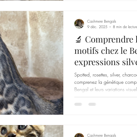
Cashmere Bengals
9 déc. 2025
8 min de lectur
🔬 Comprendre l
motifs chez le B
expressions silv
smoke et influe
Spotted, rosettes, silver, char
comprenez la génétique comple
Bengal et leurs variations visu
Cashmere Bengals.
Cashmere Bengals