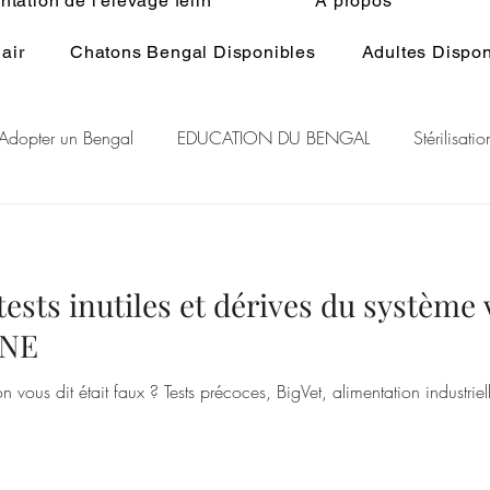
tation de l'élevage félin
À propos
air
Chatons Bengal Disponibles
Adultes Dispon
Adopter un Bengal
EDUCATION DU BENGAL
Stérilisat
lage du Bengal
BENGAL CASHMERE
PEDIGREE BENGA
sts inutiles et dérives du système v
r Rare Bengal
Chat et spiritualité
Généralité ELEVAGE d
INE
 vous dit était faux ? Tests précoces, BigVet, alimentation industriel
RE DU CHAT
GENE POIL LONG BENGAL