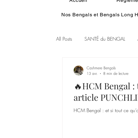
Accueil
Réglemen
Nos Bengals et Bengals Long H
All Posts
SANTÉ du BENGAL
Alimentation du BENGAL
Pe
Cashmere Bengals
13 avr.
8 min de lecture
🔥HCM Bengal : te
Standart du BENGAL
Couleu
article PUNCHL
HCM Bengal : et si tout ce qu’on
Ethologie du Bengal
HISTOI