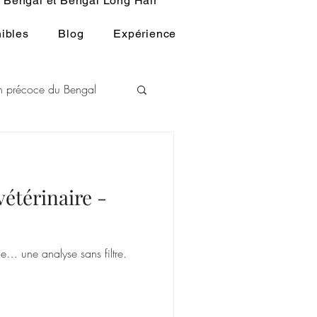
Bengal et Bengal Long Hair
ibles
Blog
Expérience
ion précoce du Bengal
L
étérinaire -
u BENGAL
le… une analyse sans filtre.