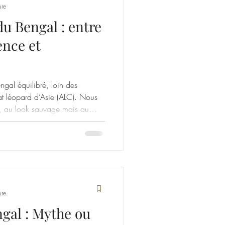
ure
du Bengal : entre
ence et
ngal équilibré, loin des
at léopard d’Asie (ALC). Nous
es, au look sauvage mais au
vie de famille. Le caractère du
ure
gal : Mythe ou