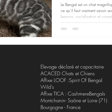
Le Bengal est un chat magnifi
ce qu’il faut vraiment savoir 
besoins, socialisation et consei
Elevage déclaré et capacitaire
ACACED Chats et Chiens
Affixe LOOF :Spirit Of Bengal
Wild's
Affixe TICA : CashmereBengals
Montchanin- Saône et Loire (71)
Bourgogne - France