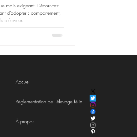
que mais exigeant. Découvrez
avant d’adopter : comportement,
ls d’éleveur.
Accueil
Réglementation de l'élevage félin
À propos