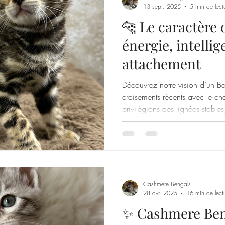
13 sept. 2025
5 min de lect
🐆 Le caractère 
énergie, intellig
attachement
Découvrez notre vision d’un Be
croisements récents avec le ch
privilégions des lignées stabl
caractère doux, adaptées à la 
Bengal
Cashmere Bengals
28 avr. 2025
16 min de lect
✨ Cashmere Ben