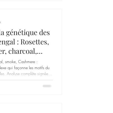
e
a génétique des
engal : Rosettes,
er, charcoal,
nce Toyger
coal, smoke, Cashmere :
xe qui façonne les motifs du
elles. Analyse complète signée