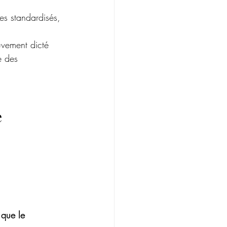
les standardisés, 
uvement dicté 
e des 
e
 que le 