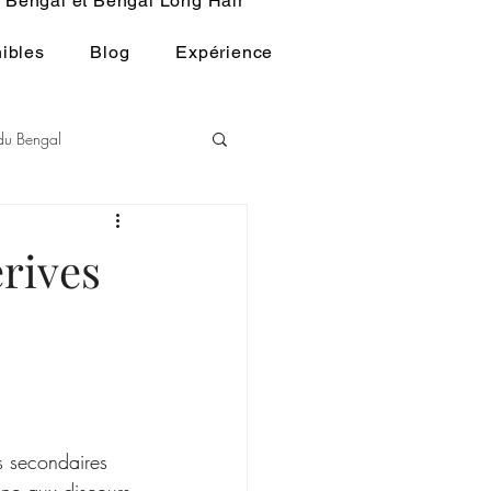
Bengal et Bengal Long Hair
ibles
Blog
Expérience
 du Bengal
andart du BENGAL
érives
HISTOIRE DU CHAT
ts secondaires 