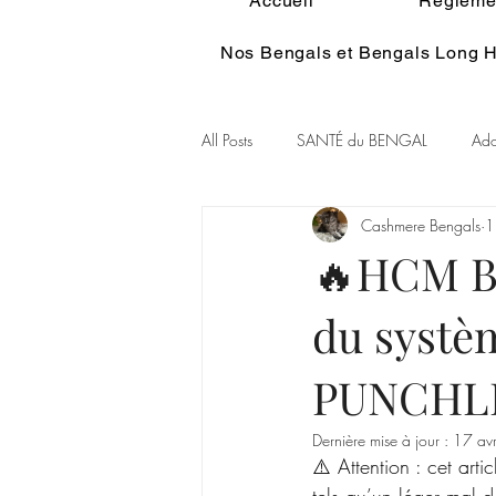
Accueil
Réglemen
Nos Bengals et Bengals Long H
All Posts
SANTÉ du BENGAL
Ado
Cashmere Bengals
1
Alimentation du BENGAL
Pelage
🔥HCM Ben
du systèm
Couleur Rare Bengal
Chat et spir
PUNCHL
GENE POIL LONG BENGAL
Dernière mise à jour :
17 avr
⚠️ Attention : cet arti