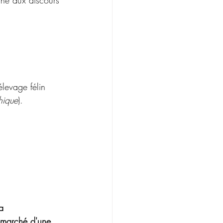
ine aux discours 
levage félin 
hique
).
a 
marché d'une 