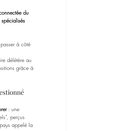
connectée du 
 spécialisés 
passer à côté 
ire délétère au 
sitions grâce à 
uestionné
orer
 : une 
ls”, perçus 
 pays appelé la 