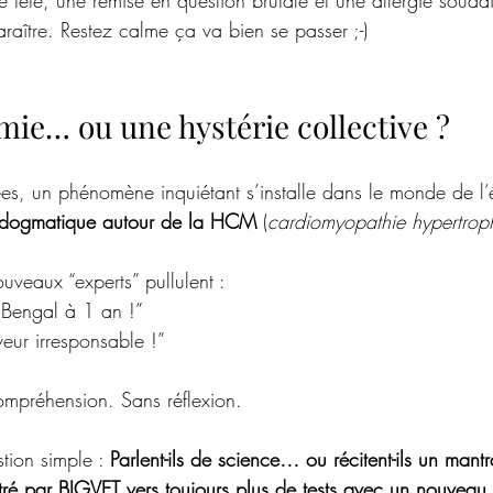
e tête, une remise en question brutale et une allergie souda
araître. Restez calme ça va bien se passer ;-) 
mie… ou une hystérie collective ?
s, un phénomène inquiétant s’installe dans le monde de l’é
 dogmatique autour de la HCM
 (
cardiomyopathie hypertrop
ouveaux “experts” pullulent :
e Bengal à 1 an !”
eur irresponsable !”
mpréhension. Sans réflexion.
ion simple : 
Parlent-ils de science… ou récitent-ils un mantr
ré par BIGVET vers toujours 
plus de tests
 avec un nouveau 