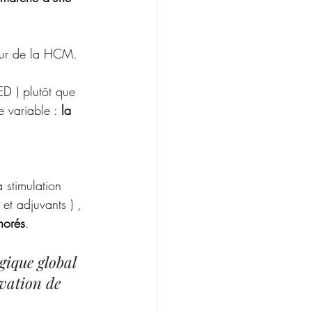
tour de la HCM. 
 ) plutôt que 
 variable : 
la 
a stimulation 
 et adjuvants ) , 
norés
. 
gique global 
vation de 