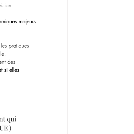
vision 
nomiques majeurs 
les pratiques 
le. 
ent des 
 si elles 
nt qui 
UE ) 