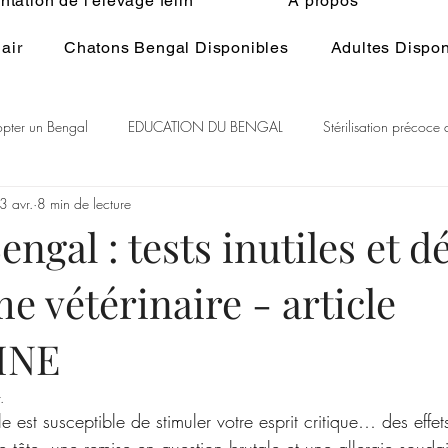
tation de l'élevage félin
À propos
air
Chatons Bengal Disponibles
Adultes Dispon
pter un Bengal
EDUCATION DU BENGAL
Stérilisation précoce
3 avr.
8 min de lecture
 du Bengal
BENGAL CASHMERE
PEDIGREE BENGAL
St
gal : tests inutiles et d
e vétérinaire - article
itualité
Généralité ELEVAGE du BENGAL
Ethologie du Bengal
INE
.
cle est susceptible de stimuler votre esprit critique… des effe