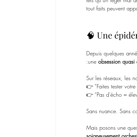
tels qu’un léger mal d
tout faits peuvent app
🧠 Une épidé
Depuis quelques année
:une 
obsession quasi
Sur les réseaux, les n
👉 “Faites tester votr
👉 “Pas d’écho = élev
Sans nuance. Sans co
Mais posons une quest
soigneusement orchest