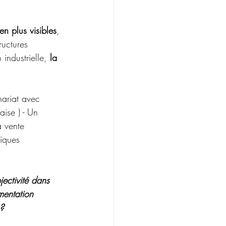
en plus visibles
, 
ructures 
industrielle, 
la 
nariat avec 
ise ) - Un 
a vente 
iques 
jectivité dans 
mentation 
 ?