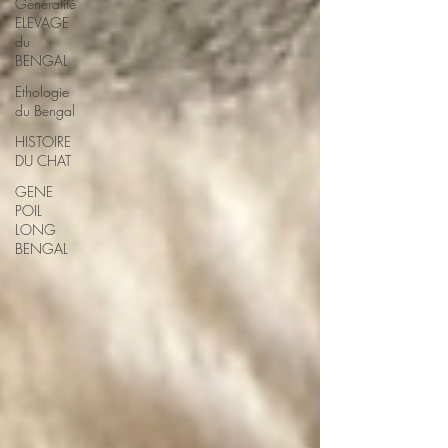
Généralité
ELEVAGE
du
BENGAL
Ethologie
du Bengal
HISTOIRE
DU CHAT
GENE
POIL
LONG
BENGAL