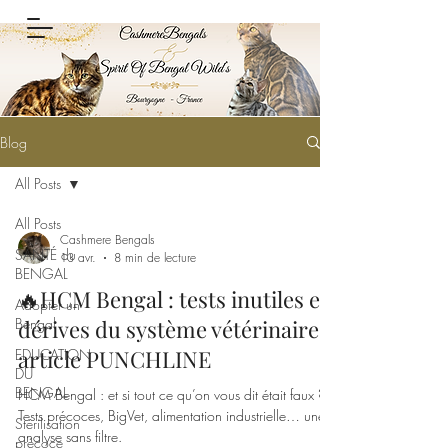
Blog
All Posts
All Posts
Cashmere Bengals
SANTÉ du
13 avr.
8 min de lecture
BENGAL
🔥HCM Bengal : tests inutiles et
Adopter un
Bengal
dérives du système vétérinaire -
article PUNCHLINE
EDUCATION
DU
BENGAL
HCM Bengal : et si tout ce qu’on vous dit était faux ?
Tests précoces, BigVet, alimentation industrielle… une
Stérilisation
analyse sans filtre.
précoce