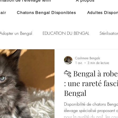
tation de l'élevage félin
À propos
air
Chatons Bengal Disponibles
Adultes Dispon
Adopter un Bengal
EDUCATION DU BENGAL
Stérilisat
lage du Bengal
BENGAL CASHMERE
PEDIGREE BENGA
Cashmere Bengals
1 avr.
3 min de lecture
🐆 Bengal à robe
r Rare Bengal
Chat et spiritualité
Généralité ELEVAGE d
: une rareté fasc
Bengal
RE DU CHAT
GENE POIL LONG BENGAL
Disponibilité de chatons Benga
élevage spécialisé proposant d
pour la qualité du poil, les co