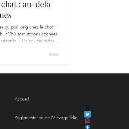
 chat : au-delà
ques
es du poil long chez le chat –
ds. FGF5 et mutations cachées
assionnés. | Unlock the hidden
 beyond standard DNA tests.
ed for passionate breeders.
Accueil
Réglementation de l'élevage félin