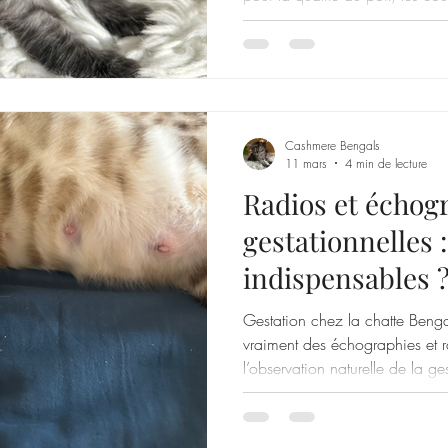
Blue, Silver) et un excellent te
Cashmere Bengals
11 mars
4 min de lecture
Radios et échog
gestationnelles 
indispensables 
Gestation chez la chatte Benga
vraiment des échographies et 
l’observation naturelle de la ges
réalités de l’élevage félin resp