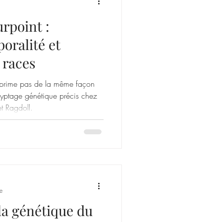
rpoint :
oralité et
 races
exprime pas de la même façon
ryptage génétique précis chez
t Ragdoll.
e
a génétique du