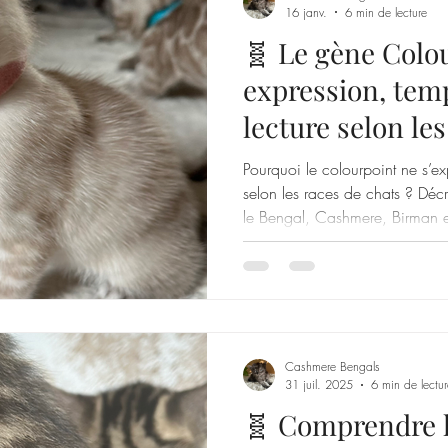
16 janv.
6 min de lecture
🧬 Le gène Colou
expression, temp
lecture selon les
Pourquoi le colourpoint ne s’
selon les races de chats ? Déc
le Bengal, Cashmere, Birman e
Cashmere Bengals
31 juil. 2025
6 min de lectur
🧬 Comprendre l