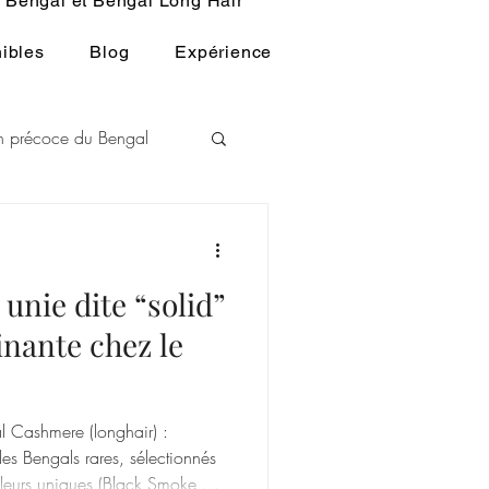
Bengal et Bengal Long Hair
ibles
Blog
Expérience
ion précoce du Bengal
L
 unie dite “solid”
u BENGAL
inante chez le
l Cashmere (longhair) :
es Bengals rares, sélectionnés
uleurs uniques (Black Smoke,