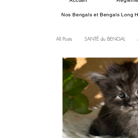
Accueil
Réglemen
Nos Bengals et Bengals Long H
All Posts
SANTÉ du BENGAL
Alimentation du BENGAL
Pe
Standart du BENGAL
Couleu
Ethologie du Bengal
HISTOI