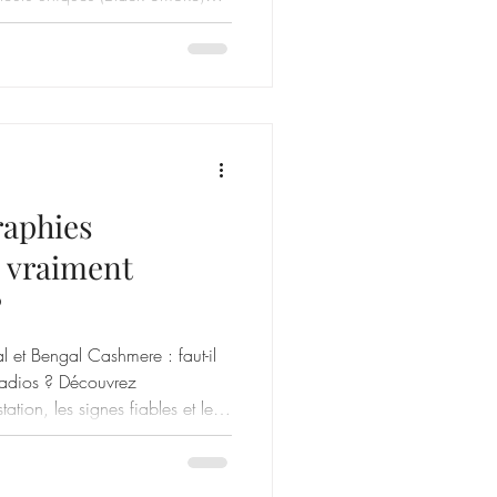
mpérament.
raphies
: vraiment
?
l et Bengal Cashmere : faut-il
radios ? Découvrez
tation, les signes fiables et les
onsable.