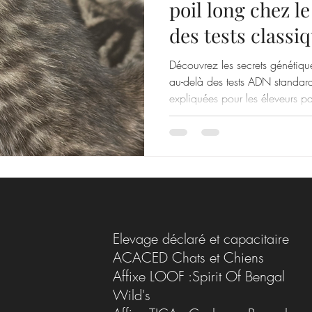
poil long chez le
des tests classi
Découvrez les secrets génétiqu
au-delà des tests ADN standar
expliquées pour les éleveurs p
genetics of long-haired cats –
FGF5 and rare mutations decod
Elevage déclaré et capacitaire
ACACED Chats et Chiens
Affixe LOOF :Spirit Of Bengal
Wild's