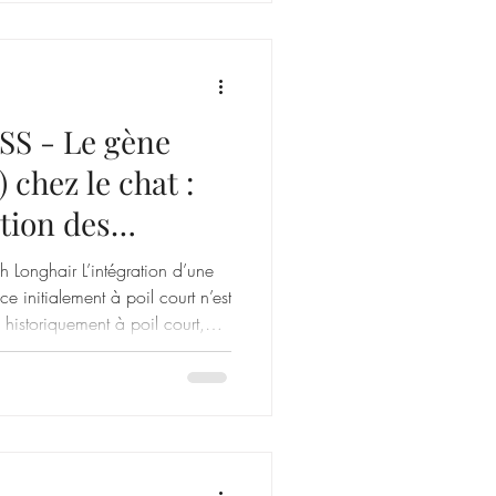
gène
 chez le chat :
tion des
égration des
sh Longhair L’intégration d’une
e initialement à poil court n’est
, historiquement à poil court,
 de manière récessive. Au fil
 à poil long ont été
connus sous l’appellation British
ations internationales. Le
que : une variatio