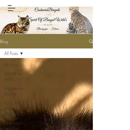
Blog
All Posts
All Posts
SANTÉ du
BENGAL
Adopter un
Bengal
EDUCATION
DU
BENGAL
Stérilisation
précoce