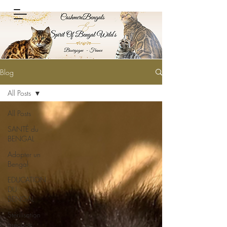
Blog
All Posts
All Posts
SANTÉ du
BENGAL
Adopter un
Bengal
EDUCATION
DU
BENGAL
Stérilisation
précoce