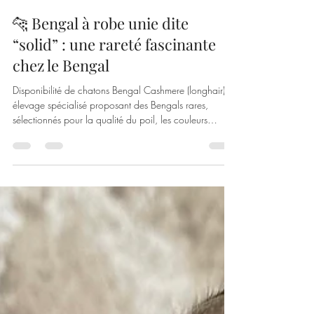
Cashmere Bengals
1 avr.
3 min de lecture
🐆 Bengal à robe unie dite
“solid” : une rareté fascinante
chez le Bengal
Disponibilité de chatons Bengal Cashmere (longhair) :
élevage spécialisé proposant des Bengals rares,
sélectionnés pour la qualité du poil, les couleurs
uniques (Black Smoke, Blue, Silver) et un excellent
tempérament.