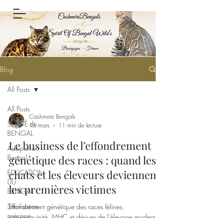
Blog
All Posts
All Posts
Cashmere Bengals
SANTÉ du
15 mars
11 min de lecture
BENGAL
Le business de l’effondrement
Adopter un
Bengal
génétique des races : quand les
chats et les éleveurs deviennent
EDUCATION
DU
les premières victimes
BENGAL
Stérilisation
Effondrement génétique des races félines,
précoce
consanguinité, MHC et dérives de l’élevage moderne :