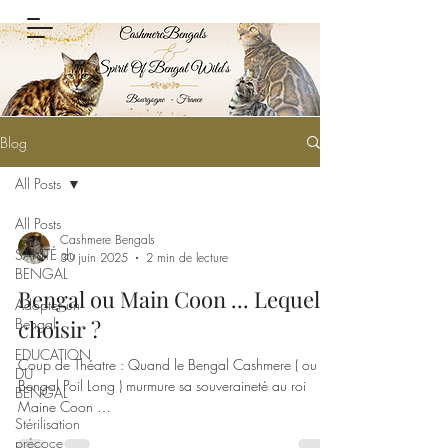
Blog
All Posts
All Posts
Cashmere Bengals
SANTÉ du
30 juin 2025
2 min de lecture
BENGAL
Bengal ou Main Coon ... Lequel
Adopter un
Bengal
choisir ?
EDUCATION
Coup de Théatre : Quand le Bengal Cashmere ( ou
DU
Bengal Poil Long ) murmure sa souveraineté au roi
BENGAL
Maine Coon …
Stérilisation
précoce